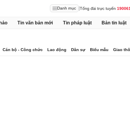
|
Danh mục
Tổng đài trực tuyến
19006
hảo
Tin văn bản mới
Tin pháp luật
Bản tin luật
Cán bộ - Công chức
Lao động
Dân sự
Biểu mẫu
Giao th