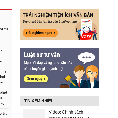
ơi cư
ủa
rú
ường
khai
rú
phạt
ú:
TIN XEM NHIỀU
 xế
Video: Chính sách
ư trú