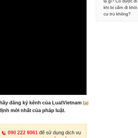
là gì? Có được đi
khi bị cấm đi khỏi
cư trú không?
, hãy đăng ký kênh của LuatVietnam
tại
định mới nhất của pháp luật.
090 222 9061
để sử dụng dịch vụ