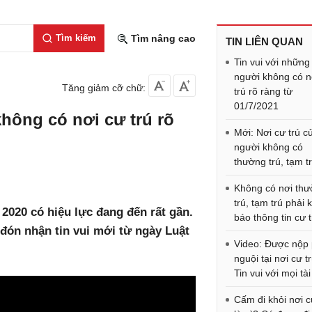
Tìm kiếm
Tìm nâng cao
TIN LIÊN QUAN
Tin vui với những
người không có n
Tăng giảm cỡ chữ:
trú rõ ràng từ
01/7/2021
không có nơi cư trú rõ
Mới: Nơi cư trú c
người không có
thường trú, tạm t
Không có nơi th
trú, tạm trú phải 
 2020 có hiệu lực đang đến rất gần.
báo thông tin cư t
đón nhận tin vui mới từ ngày Luật
Video: Được nộp 
nguội tại nơi cư tr
Tin vui với mọi tài
Cấm đi khỏi nơi c