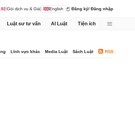
|
|
192
Gói dịch vụ & Giá
English
Đăng ký
/ Đăng nhập
Luật sư tư vấn
AI Luật
Tiện ích
ông
Lĩnh vực khác
Media Luật
Sách Luật
RSS