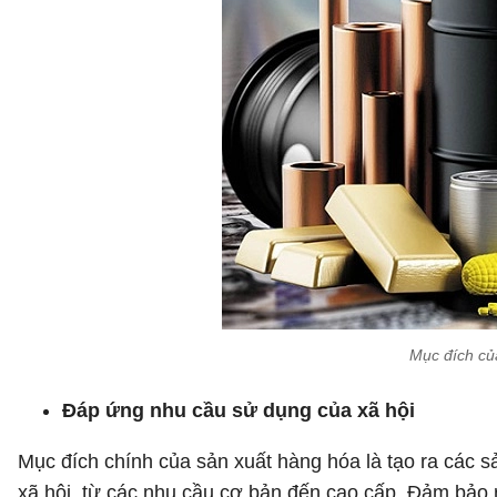
Mục đích củ
Đáp ứng nhu cầu sử dụng của xã hội
Mục đích chính của sản xuất hàng hóa là tạo ra các 
xã hội, từ các nhu cầu cơ bản đến cao cấp. Đảm bảo