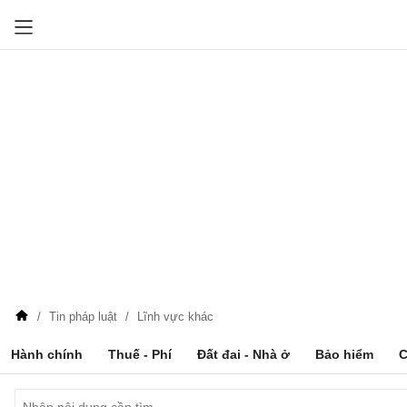
Tin pháp luật
Lĩnh vực khác
Hành chính
Thuế - Phí
Đất đai - Nhà ở
Bảo hiểm
C