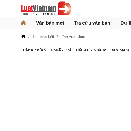
Văn bản mới
Tra cứu văn bản
Dự t
Tin pháp luật
Lĩnh vực khác
Hành chính
Thuế - Phí
Đất đai - Nhà ở
Bảo hiểm