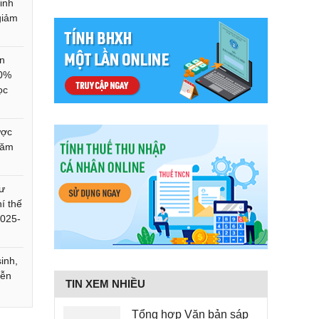
inh
giảm
ên
70%
ọc
ược
năm
tư
í thế
2025-
inh,
iễn
TIN XEM NHIỀU
Tổng hợp Văn bản sáp