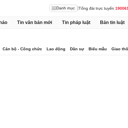
|
Danh mục
Tổng đài trực tuyến
19006
hảo
Tin văn bản mới
Tin pháp luật
Bản tin luật
Cán bộ - Công chức
Lao động
Dân sự
Biểu mẫu
Giao th