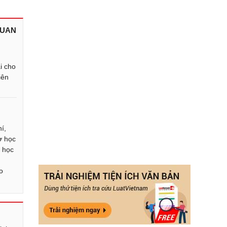
QUAN
:
i cho
iên
í,
ợ học
í học
áo