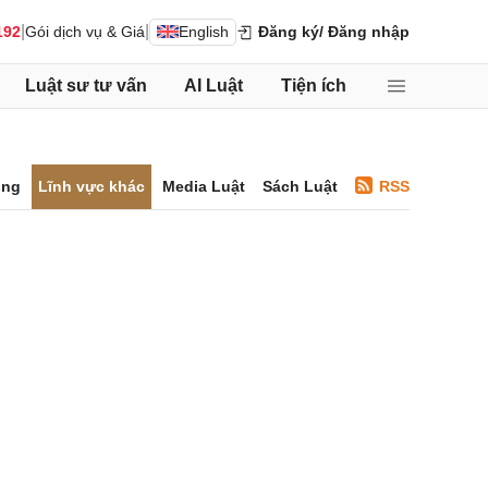
|
|
192
Gói dịch vụ & Giá
English
Đăng ký
/ Đăng nhập
Luật sư tư vấn
AI Luật
Tiện ích
ông
Lĩnh vực khác
Media Luật
Sách Luật
RSS