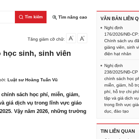
Tìm kiếm
Tìm nâng cao
VĂN BẢN LIÊN 
Nghị định
176/2026/NĐ-CP
Tăng giảm cỡ chữ:
Chính sách ưu đã
giảng viên, sinh v
học sinh, sinh viên
điện hạt nhân
Nghị định
238/2025/NĐ-CP
chính sách học ph
bởi:
Luật sư Hoàng Tuấn Vũ
miễn, giảm, hỗ tr
phí, hỗ trợ chi ph
 chính sách học phí, miễn, giảm,
tập và giá dịch vụ
và giá dịch vụ trong lĩnh vực giáo
trong lĩnh vực gi
9/2025. Vậy năm 2026, những trường
dục, đào tạo
TIN LIÊN QUAN