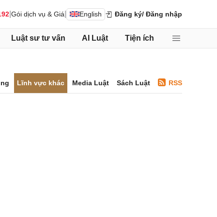
|
|
192
Gói dịch vụ & Giá
English
Đăng ký
/ Đăng nhập
Luật sư tư vấn
AI Luật
Tiện ích
ông
Lĩnh vực khác
Media Luật
Sách Luật
RSS