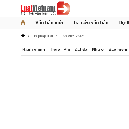
Văn bản mới
Tra cứu văn bản
Dự t
Tin pháp luật
Lĩnh vực khác
Hành chính
Thuế - Phí
Đất đai - Nhà ở
Bảo hiểm