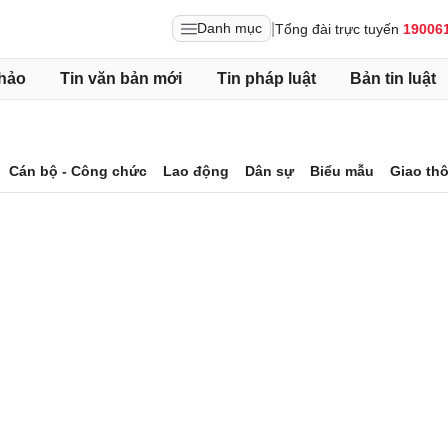
|
Danh mục
Tổng đài trực tuyến
19006
hảo
Tin văn bản mới
Tin pháp luật
Bản tin luật
Cán bộ - Công chức
Lao động
Dân sự
Biểu mẫu
Giao th