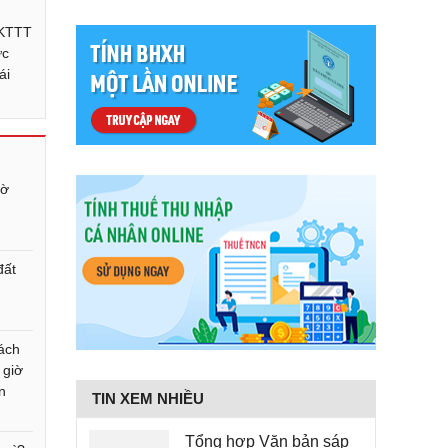
KTTT
ức
ái
iờ
đất
ách
 giờ
n
TIN XEM NHIỀU
Tổng hợp Văn bản sáp