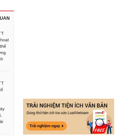
QUAN
TT
 hoạt
thế
ợng
ch
TT
tổ
gày
i,
ái