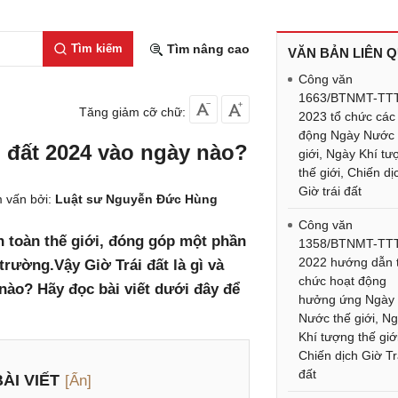
Tìm kiếm
Tìm nâng cao
VĂN BẢN LIÊN 
Công văn
1663/BTNMT-TT
Tăng giảm cỡ chữ:
2023 tổ chức các
động Ngày Nước 
ái đất 2024 vào ngày nào?
giới, Ngày Khí tư
thế giới, Chiến dị
Giờ trái đất
 vấn bởi:
Luật sư Nguyễn Đức Hùng
Công văn
ên toàn thế giới, đóng góp một phần
1358/BTNMT-TT
2022 hướng dẫn 
rường.Vậy Giờ Trái đất là gì và
chức hoạt động
 nào? Hãy đọc bài viết dưới đây để
hưởng ứng Ngày
Nước thế giới, N
Khí tượng thế giớ
Chiến dịch Giờ Tr
đất
ÀI VIẾT
[Ẩn]