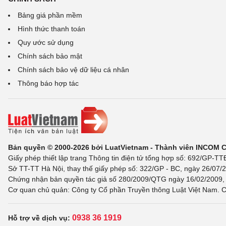
Bảng giá phần mềm
Hình thức thanh toán
Quy ước sử dụng
Chính sách bảo mật
Chính sách bảo vệ dữ liệu cá nhân
Thông báo hợp tác
Bản quyền © 2000-2026 bởi LuatVietnam - Thành viên INCOM 
Giấy phép thiết lập trang Thông tin điện tử tổng hợp số: 692/GP-T
Sở TT-TT Hà Nội, thay thế giấy phép số: 322/GP - BC, ngày 26/07/2
Chứng nhận bản quyền tác giả số 280/2009/QTG ngày 16/02/2009, c
Cơ quan chủ quản: Công ty Cổ phần Truyền thông Luật Việt Nam. C
0938 36 1919
Hỗ trợ về dịch vụ: