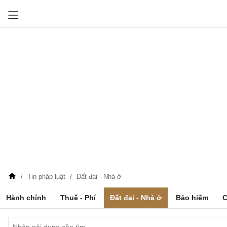
Tin pháp luật
Đất đai - Nhà ở
Hành chính
Thuế - Phí
Đất đai - Nhà ở
Bảo hiểm
C