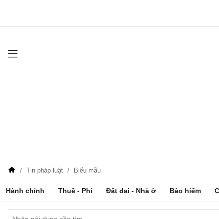
Tin pháp luật
Biểu mẫu
Hành chính
Thuế - Phí
Đất đai - Nhà ở
Bảo hiểm
C