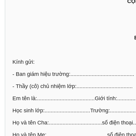
CỘ
Kính gửi:
- Ban giám hiệu trường:..........................................
- Thầy (cô) chủ nhiệm lớp:.....................................
Em tên là:......................................Giới tính:...............
Học sinh lớp:..............................Trường:.....................
Họ và tên Cha:...................................số điện thoại.......
Họ và tên Mẹ:........................................số điện thoại:..