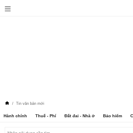
Tin văn bản mới
Hành chính
Thuế - Phí
Đất đai - Nhà ở
Bảo hiểm
C