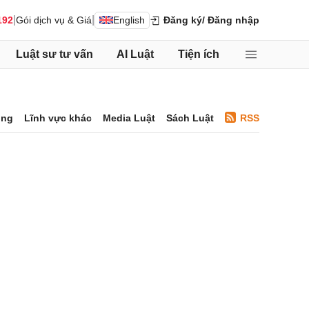
|
|
192
Gói dịch vụ & Giá
English
Đăng ký
/ Đăng nhập
Luật sư tư vấn
AI Luật
Tiện ích
ông
Lĩnh vực khác
Media Luật
Sách Luật
RSS