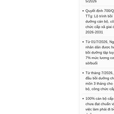
5/2026
Quyết định 700/
TTg: Lộ trình bồi
dưỡng cán bộ, c
chức cấp xã giai
2026-2031
Từ 01/7/2026, Ng
nhân dân được 
bồi dưỡng tập lu
7% mức lương c
sở/buổi
Từ tháng 7/2026,
đầu bồi dưỡng c
môn 3 tháng cho
bộ, công chức cấ
100% cán bộ cấp
chưa đạt chuẩn vị 
việc làm phải đi b