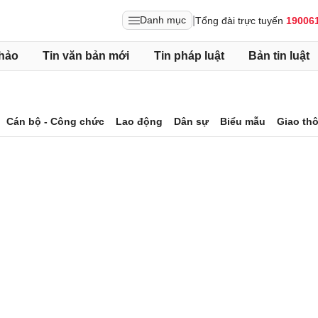
|
Danh mục
Tổng đài trực tuyến
19006
hảo
Tin văn bản mới
Tin pháp luật
Bản tin luật
Cán bộ - Công chức
Lao động
Dân sự
Biểu mẫu
Giao th