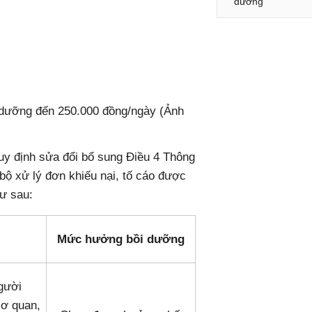
dưỡng
 dưỡng đến 250.000 đồng/ngày (Ảnh
y định sửa đổi bổ sung Điều 4 Thông
bộ xử lý đơn khiếu nại, tố cáo được
ư sau:
Mức hưởng bồi dưỡng
gười
cơ quan,