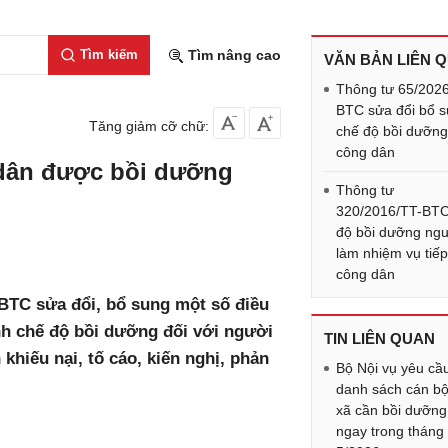
Tìm kiếm
Tìm nâng cao
VĂN BẢN LIÊN 
Thông tư 65/202
BTC sửa đổi bổ 
Tăng giảm cỡ chữ:
chế độ bồi dưỡng
công dân
p dân được bồi dưỡng
Thông tư
320/2016/TT-BTC
độ bồi dưỡng ng
làm nhiệm vụ tiế
công dân
-BTC sửa đổi, bổ sung một số điều
nh chế độ bồi dưỡng đối với người
TIN LIÊN QUAN
khiếu nại, tố cáo, kiến nghị, phản
Bộ Nội vụ yêu cầ
danh sách cán b
xã cần bồi dưỡng
ngay trong tháng