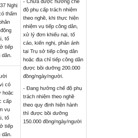
- Chưa được hưởng chế
 37 Nghị
độ phụ cấp trách nhiệm
có thẩm
theo nghề, khi thực hiện
phân
nhiệm vụ tiếp công dân,
 động
xử lý đơn khiếu nại, tố
, tố
cáo, kiến nghị, phản ánh
ở tiếp
tại Trụ sở tiếp công dân
 dân.
hoặc địa chỉ tiếp công dân
được bồi dưỡng 200.000
ười
đồng/ngày/người.
vị có
- Đang hưởng chế độ phụ
ỳ hoặc
trách nhiệm theo nghề
c cấp
theo quy định hiện hành
ệm vụ
thì được bồi dưỡng
, tố
150.000 đồng/ngày/người
ở tiếp
 dân.