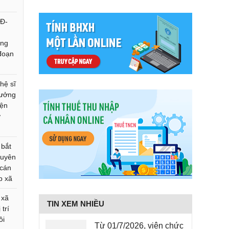
QĐ-
ông
 đoạn
hệ sĩ
hưởng
yện
ơ
 bắt
huyên
 cán
p xã
 xã
TIN XEM NHIỀU
trí
ồi
Từ 01/7/2026, viên chức