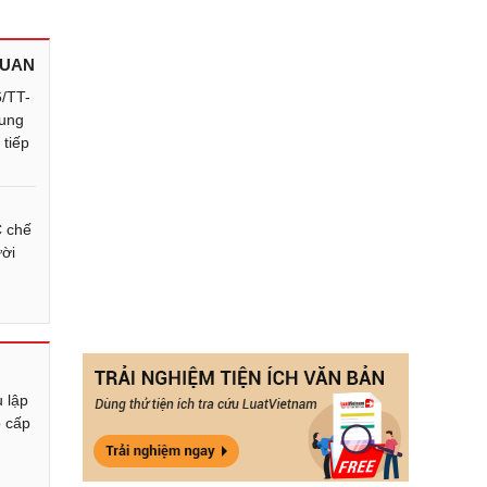
QUAN
6/TT-
sung
 tiếp
 chế
ười
p
u lập
ộ cấp