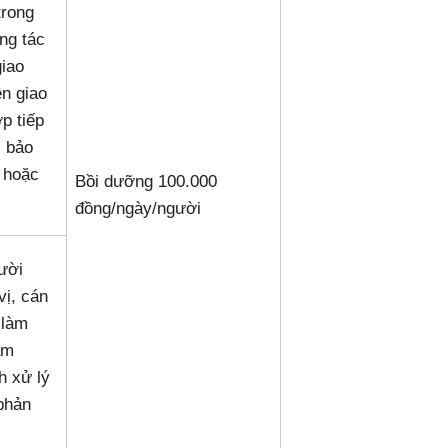
trong
ng tác
giao
n giao
p tiếp
, bảo
n hoặc
Bồi dưỡng 100.000
đồng/ngày/người
ười
vị, cán
 làm
ẩm
h xử lý
 phản