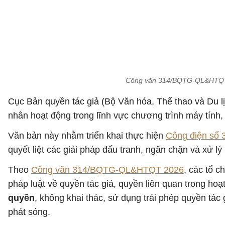
Công văn 314/BQTG-QL&HTQT: 
Cục Bản quyền tác giả (Bộ Văn hóa, Thể thao và Du
nhân hoạt động trong lĩnh vực chương trình máy tính, 
Văn bản này nhằm triển khai thực hiện
Công điện số
quyết liệt các giải pháp đấu tranh, ngăn chặn và xử l
Theo
Công văn 314/BQTG-QL&HTQT 2026
, các tổ 
pháp luật về quyền tác giả, quyền liên quan trong ho
quyền
, không khai thác, sử dụng trái phép quyền tác 
phát sóng.