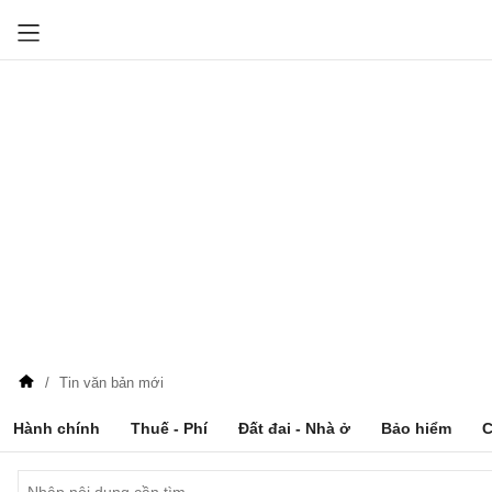
Tin văn bản mới
Hành chính
Thuế - Phí
Đất đai - Nhà ở
Bảo hiểm
C