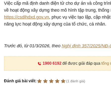
Việc cấp mã định danh điện tử cho dự án và công trìn
về hoạt động xây dựng theo mô hình tập trung, thống 
https://csdlhdxd.gov.vn
, phục vụ việc tạo lập, cập nhậ
năng lực hoạt động xây dựng của tổ chức, cá nhân.
Trước đó, từ 01/3/2026, theo
Nghị định 357/2025/NĐ
1900 6192
để được giải đáp qua
tổng 
Đánh giá bài viết:
(1 đánh giá)