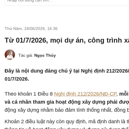
Thứ Năm, 18/06/2026
,
16:36
Từ 01/7/2026, mọi dự án, công trình
Tác giả:
Ngọc Thúy
Đây là nội dung đáng chú ý tại Nghị định 212/2026
01/7/2026.
Theo khoản 1 Điều 8
Nghị định 212/2026/NĐ-CP
,
mỗi
và cá nhân tham gia hoạt động xây dựng phải đư
động xây dựng nhằm bảo đảm tính thống nhất, đồng bộ 
Khoản 2 điều luật này còn quy định, mã định danh là th