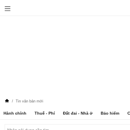
Tin văn bản mới
Hành chính
Thuế - Phí
Đất đai - Nhà ở
Bảo hiểm
C