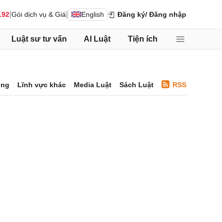
|
|
192
Gói dịch vụ & Giá
English
Đăng ký
/ Đăng nhập
Luật sư tư vấn
AI Luật
Tiện ích
ông
Lĩnh vực khác
Media Luật
Sách Luật
RSS