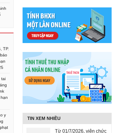
sinh
ố
, TP.
 báo
nạn
25
 tai
háng
ink
 hạn
o y
TIN XEM NHIỀU
ng
phạt
Từ 01/7/2026, viên chức