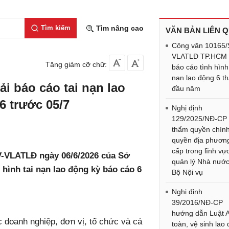
Tìm kiếm
Tìm nâng cao
VĂN BẢN LIÊN 
Công văn 10165/
VLATLĐ TP.HCM
Tăng giảm cỡ chữ:
báo cáo tình hình 
nạn lao động 6 t
i báo cáo tai nạn lao
đầu năm
6 trước 05/7
Nghị định
129/2025/NĐ-CP
thẩm quyền chín
quyền địa phươn
cấp trong lĩnh vự
V-VLATLĐ ngày 06/6/2026 của Sở
quản lý Nhà nướ
 hình tai nạn lao động kỳ báo cáo 6
Bộ Nội vụ
Nghị định
39/2016/NĐ-CP
hướng dẫn Luật 
c doanh nghiệp, đơn vị, tổ chức và cá
toàn, vệ sinh lao