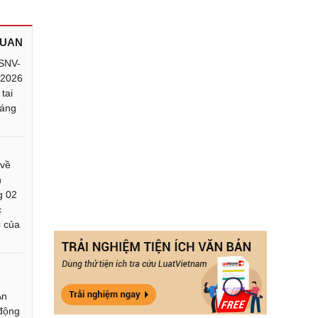
QUAN
SNV-
 2026
tai
háng
 về
h
g 02
c
c của
An
 động