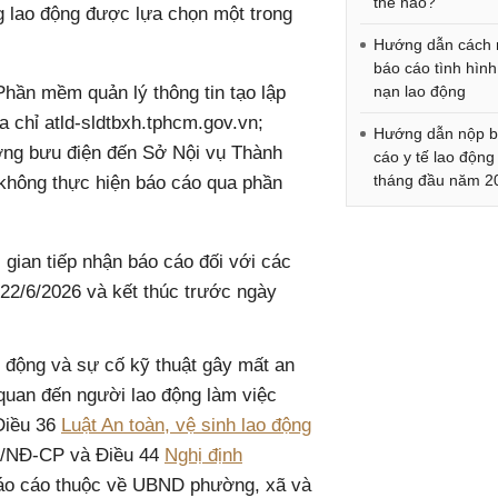
thế nào?
g lao động được lựa chọn một trong
Hướng dẫn cách 
báo cáo tình hình 
Phần mềm quản lý thông tin tạo lập
nạn lao động
ịa chỉ atld-sldtbxh.tphcm.gov.vn;
Hướng dẫn nộp 
ờng bưu điện đến Sở Nội vụ Thành
cáo y tế lao động
tháng đầu năm 2
không thực hiện báo cáo qua phần
ian tiếp nhận báo cáo đối với các
22/6/2026 và kết thúc trước ngày
ao động và sự cố kỹ thuật gây mất an
 quan đến người lao động làm việc
Điều 36
Luật An toàn, vệ sinh lao động
16/NĐ-CP và Điều 44
Nghị định
báo cáo thuộc về UBND phường, xã và