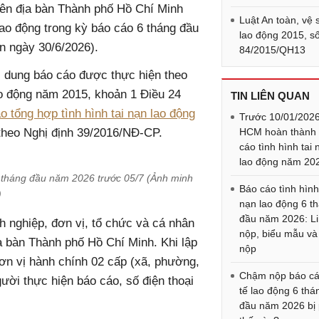
rên địa bàn Thành phố Hồ Chí Minh
Luật An toàn, vệ 
 lao động trong kỳ báo cáo 6 tháng đầu
lao động 2015, s
n ngày 30/6/2026).
84/2015/QH13
i dung báo cáo được thực hiện theo
ao động năm 2015, khoản 1 Điều 24
TIN LIÊN QUAN
 tổng hợp tình hình tai nạn lao động
Trước 10/01/2026
theo Nghị định 39/2016/NĐ-CP.
HCM hoàn thành
cáo tình hình tai 
lao động năm 20
6 tháng đầu năm 2026 trước 05/7 (Ảnh minh
Báo cáo tình hình
)
nạn lao động 6 t
đầu năm 2026: L
h nghiệp, đơn vị, tổ chức và cá nhân
nộp, biểu mẫu và
ịa bàn Thành phố Hồ Chí Minh. Khi lập
nộp
 đơn vị hành chính 02 cấp (xã, phường,
Chậm nộp báo cá
ười thực hiện báo cáo, số điện thoại
tế lao động 6 thá
đầu năm 2026 bị 