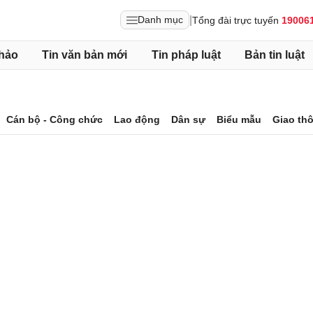
|
Danh mục
Tổng đài trực tuyến
19006
hảo
Tin văn bản mới
Tin pháp luật
Bản tin luật
Cán bộ - Công chức
Lao động
Dân sự
Biểu mẫu
Giao th