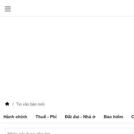
Tin văn bản mới
Hành chính
Thuế - Phí
Đất đai - Nhà ở
Bảo hiểm
C