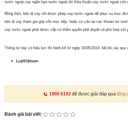
nước ngoài vay ngắn hạn nước ngoài thì thỏa thuận vay nước ngoài còn c
Đồng thời, bên đi vay chỉ được phép vay nước ngoài để phục vụ mục đíc
bên đi vay tham gia góp vốn trực tiếp; hoặc cơ cấu lại các khoản nợ nư
vay nước ngoài phải được cấp có thẩm quyền phê duyệt và phù hợp với p
Thông tư này có hiệu lực thi hành kể từ ngày 15/05/2014, bãi bỏ các qu
LuậtViệtnam
1900 6192
để được giải đáp qua
tổng 
Đánh giá bài viết: