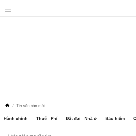
Tin văn bản mới
Hành chính
Thuế - Phí
Đất đai - Nhà ở
Bảo hiểm
C