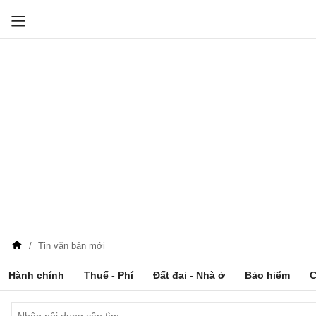
Tin văn bản mới
Hành chính
Thuế - Phí
Đất đai - Nhà ở
Bảo hiểm
C