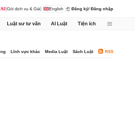
|
|
192
Gói dịch vụ & Giá
English
Đăng ký
/ Đăng nhập
Luật sư tư vấn
AI Luật
Tiện ích
ông
Lĩnh vực khác
Media Luật
Sách Luật
RSS