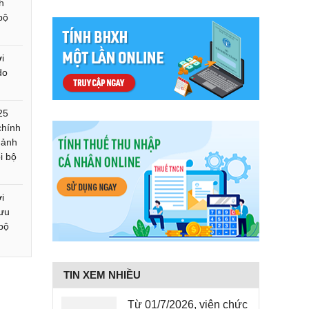
h
bộ
i
do
25
chính
 ảnh
i bộ
i
hưu
bộ
5
TIN XEM NHIỀU
Từ 01/7/2026, viên chức