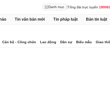
|
Danh mục
Tổng đài trực tuyến
19006
hảo
Tin văn bản mới
Tin pháp luật
Bản tin luật
Cán bộ - Công chức
Lao động
Dân sự
Biểu mẫu
Giao th