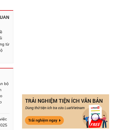
QUAN
về
ối
ng từ
bộ
án bộ
n
eo
o
việc
2025