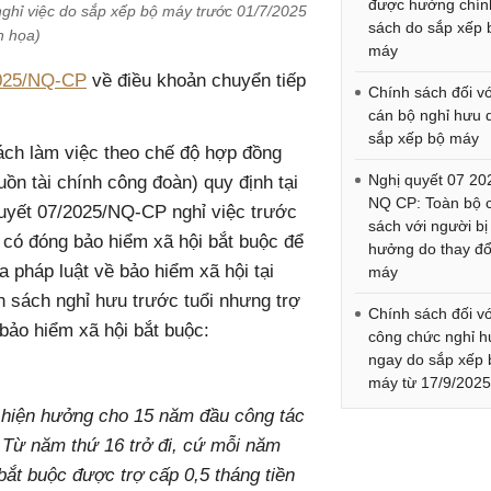
được hưởng chín
ghỉ việc do sắp xếp bộ máy trước 01/7/2025
sách do sắp xếp 
h họa)
máy
2025/NQ-CP
về điều khoản chuyển tiếp
Chính sách đối vớ
cán bộ nghỉ hưu 
sắp xếp bộ máy
ch làm việc theo chế độ hợp đồng
Nghị quyết 07 20
ồn tài chính công đoàn) quy định tại
NQ CP: Toàn bộ 
quyết 07/2025/NQ-CP nghỉ việc trước
sách với người bị
c có đóng bảo hiểm xã hội bắt buộc để
hưởng do thay đổ
pháp luật về bảo hiểm xã hội tại
máy
h sách nghỉ hưu trước tuổi nhưng trợ
Chính sách đối vớ
 bảo hiểm xã hội bắt buộc:
công chức nghỉ 
ngay do sắp xếp 
máy từ 17/9/202
g hiện hưởng cho 15 năm đầu công tác
 Từ năm thứ 16 trở đi, cứ mỗi năm
bắt buộc được trợ cấp 0,5 tháng tiền