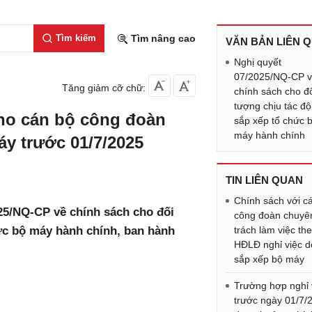
Tìm kiếm
Tìm nâng cao
VĂN BẢN LIÊN 
Nghị quyết
07/2025/NQ-CP 
Tăng giảm cỡ chữ:
chính sách cho đ
tượng chịu tác độ
ho cán bộ công đoàn
sắp xếp tổ chức 
máy hành chính
áy trước 01/7/2025
TIN LIÊN QUAN
Chính sách với c
025/NQ-CP về chính sách cho đối
công đoàn chuyê
ức bộ máy hành chính, ban hành
trách làm việc th
HĐLĐ nghỉ việc d
sắp xếp bộ máy
Trường hợp nghỉ 
trước ngày 01/7/