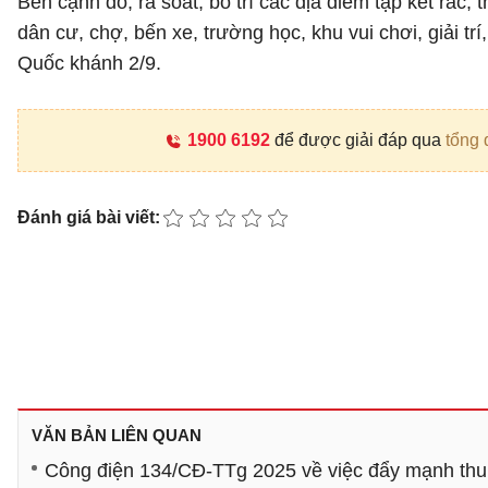
Bên cạnh đó, rà soát, bố trí các địa điểm tập kết rác,
dân cư, chợ, bến xe, trường học, khu vui chơi, giải t
Quốc khánh 2/9.
1900 6192
để được giải đáp qua
tổng 
Đánh giá bài viết:
VĂN BẢN LIÊN QUAN
Công điện 134/CĐ-TTg 2025 về việc đẩy mạnh thu g