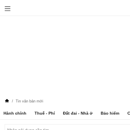
Tin văn bản mới
Hành chính
Thuế - Phí
Đất đai - Nhà ở
Bảo hiểm
C