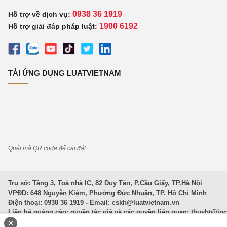
0938 36 1919
Hỗ trợ về dịch vụ:
1900 6192
Hỗ trợ giải đáp pháp luật:
TẢI ỨNG DỤNG LUATVIETNAM
Quét mã QR code để cài đặt
Trụ sở: Tầng 3, Toà nhà IC, 82 Duy Tân, P.Cầu Giấy, TP.Hà Nội
VPĐD: 648 Nguyễn Kiệm, Phường Đức Nhuận, TP. Hồ Chí Minh
Điện thoại: 0938 36 1919 - Email:
cskh@luatvietnam.vn
Liên hệ quảng cáo; quyền tác giả và các quyền liên quan:
thuybt@in
×
Văn Bản Pháp Luật
|
Luật Doanh nghiệp
|
Luật Đất đai
|
Luật Hình 