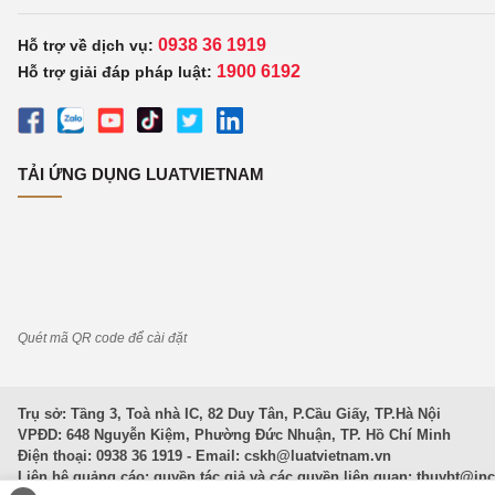
0938 36 1919
Hỗ trợ về dịch vụ:
1900 6192
Hỗ trợ giải đáp pháp luật:
TẢI ỨNG DỤNG LUATVIETNAM
Quét mã QR code để cài đặt
Trụ sở: Tầng 3, Toà nhà IC, 82 Duy Tân, P.Cầu Giấy, TP.Hà Nội
VPĐD: 648 Nguyễn Kiệm, Phường Đức Nhuận, TP. Hồ Chí Minh
Điện thoại: 0938 36 1919 - Email:
cskh@luatvietnam.vn
Liên hệ quảng cáo; quyền tác giả và các quyền liên quan:
thuybt@in