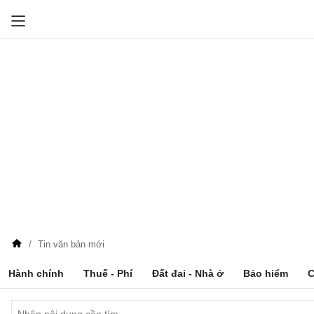
Tin văn bản mới
Hành chính
Thuế - Phí
Đất đai - Nhà ở
Bảo hiểm
C