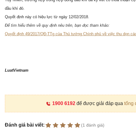
dầu khí đó.
Quyết định này có hiệu lực từ ngày 12/02/2018.
Để tìm hiểu thêm về quy định nêu trên, bạn đọc tham khảo:
Quyết định 49/2017/QĐ-TTg của Thủ tướng Chính phủ về việc thu dọn các c
LuatVietnam
1900 6192
để được giải đáp qua
tổng 
Đánh giá bài viết:
(1 đánh giá)