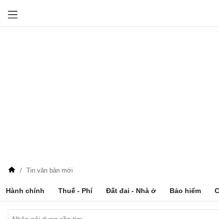
Tin văn bản mới
Hành chính
Thuế - Phí
Đất đai - Nhà ở
Bảo hiểm
C