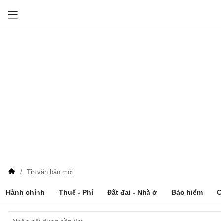
Tin văn bản mới
Hành chính
Thuế - Phí
Đất đai - Nhà ở
Bảo hiểm
C