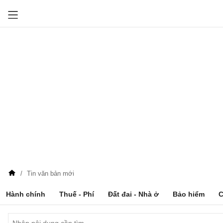
Tin văn bản mới
Hành chính
Thuế - Phí
Đất đai - Nhà ở
Bảo hiểm
C