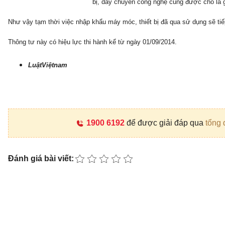
bị, dây chuyền công nghệ cũng được cho là 
Như vậy tạm thời việc nhập khẩu máy móc, thiết bị đã qua sử dụng sẽ tiế
Thông tư này có hiệu lực thi hành kể từ ngày 01/09/2014.
LuậtViệtnam
1900 6192
để được giải đáp qua
tổng 
Đánh giá bài viết: