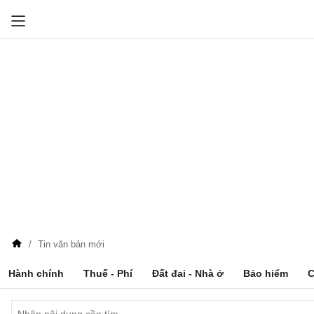
Tin văn bản mới
Hành chính
Thuế - Phí
Đất đai - Nhà ở
Bảo hiểm
C