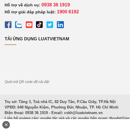
0938 36 1919
Hỗ trợ về dịch vụ:
1900 6192
Hỗ trợ giải đáp pháp luật:
TẢI ỨNG DỤNG LUATVIETNAM
Quét mã QR code để cài đặt
Trụ sở: Tầng 3, Toà nhà IC, 82 Duy Tân, P.Cầu Giấy, TP.Hà Nội
VPĐD: 648 Nguyễn Kiệm, Phường Đức Nhuận, TP. Hồ Chí Minh
Điện thoại: 0938 36 1919 - Email:
cskh@luatvietnam.vn
Liên hệ quảng cáo; quyền tác giả và các quyền liên quan:
thuybt@in
×
Văn Bản Pháp Luật
|
Luật Doanh nghiệp
|
Luật Đất đai
|
Luật Hình 