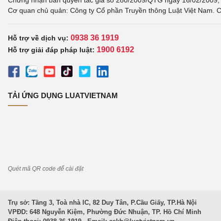
Chứng nhận bản quyền tác giả số 280/2009/QTG ngày 16/02/2009, c
Cơ quan chủ quản: Công ty Cổ phần Truyền thông Luật Việt Nam. C
0938 36 1919
Hỗ trợ về dịch vụ:
1900 6192
Hỗ trợ giải đáp pháp luật:
TẢI ỨNG DỤNG LUATVIETNAM
Quét mã QR code để cài đặt
Trụ sở: Tầng 3, Toà nhà IC, 82 Duy Tân, P.Cầu Giấy, TP.Hà Nội
VPĐD: 648 Nguyễn Kiệm, Phường Đức Nhuận, TP. Hồ Chí Minh