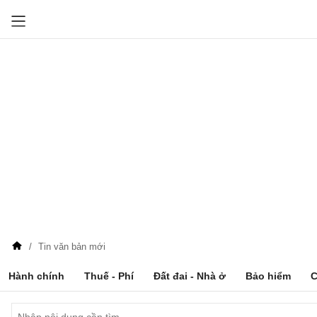
Tin văn bản mới
Hành chính
Thuế - Phí
Đất đai - Nhà ở
Bảo hiểm
C