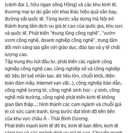
(vành đai 1, hữu ngạn sông Hồng) và các khu kinh tế,
thương mại tự do gắn với khai thác hiệu quả sân bay,
đường sắt quốc tế. Từng bước xây dựng Hà Nội trở
thành trung tâm dịch vụ giá trị cao của quốc gia, khu vực
và quốc tế. Phát triển "thung lũng công nghệ", "vườn
ươm công nghệ, doanh nghiệp công nghệ", trung tâm
đổi mới sáng tạo gắn với giáo dục, đào tạo và y tế chất
lượng cao.
Tập trung thu hút đầu tư, phát triển các ngành công
nghiệp công nghệ cao, công nghiệp số và công nghiệp
dữ liệu (trí tuệ nhân tạo, dữ liệu lớn, chuỗi khối, điện
toán đám mây, Internet vạn vật...), công nghiệp bán dẫn,
công nghệ lượng tử, công nghệ sinh học - y sinh, công
nghệ môi trường, công nghệ phát triển kinh tế không
gian tầm thấp...; hình thành các cụm ngành và chuỗi giá
trị có sức cạnh tranh, từng bước đạt trình độ tiên tiến
của khu vực châu Á - Thái Bình Dương.
Phát triển mạnh kinh tế đô thị, kinh tế ban đêm, kinh tế
sáng tạo và các ngành dịch vụ giá trị cao. Chuyển mạnh