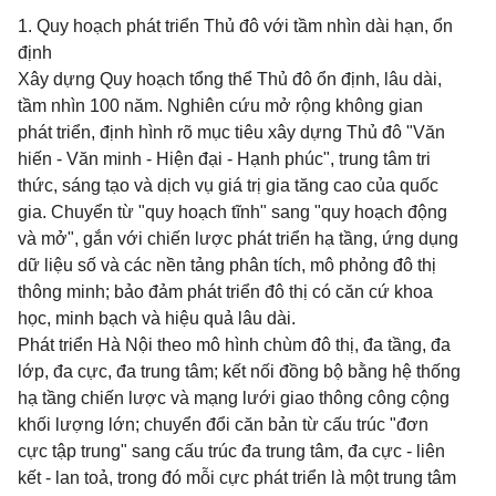
1. Quy hoạch phát triển Thủ đô với tầm nhìn dài hạn, ổn
định
Xây dựng Quy hoạch tổng thể Thủ đô ổn định, lâu dài,
tầm nhìn 100 năm. Nghiên cứu mở rộng không gian
phát triển, định hình rõ mục tiêu xây dựng Thủ đô "Văn
hiến - Văn minh - Hiện đại - Hạnh phúc", trung tâm tri
thức, sáng tạo và dịch vụ giá trị gia tăng cao của quốc
gia. Chuyển từ "quy hoạch tĩnh" sang "quy hoạch động
và mở", gắn với chiến lược phát triển hạ tầng, ứng dụng
dữ liệu số và các nền tảng phân tích, mô phỏng đô thị
thông minh; bảo đảm phát triển đô thị có căn cứ khoa
học, minh bạch và hiệu quả lâu dài.
Phát triển Hà Nội theo mô hình chùm đô thị, đa tầng, đa
lớp, đa cực, đa trung tâm; kết nối đồng bộ bằng hệ thống
hạ tầng chiến lược và mạng lưới giao thông công cộng
khối lượng lớn; chuyển đổi căn bản từ cấu trúc "đơn
cực tập trung" sang cấu trúc đa trung tâm, đa cực - liên
kết - lan toả, trong đó mỗi cực phát triển là một trung tâm