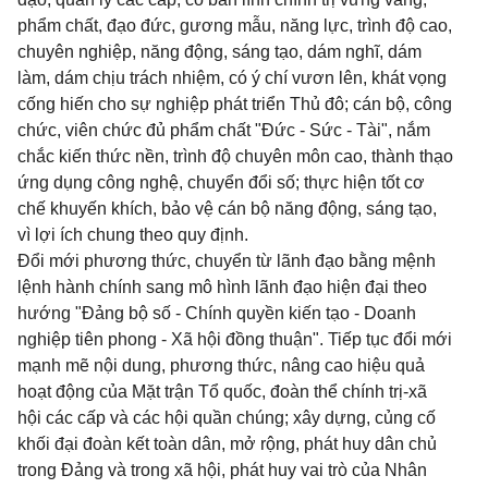
phẩm chất, đạo đức, gương mẫu, năng lực, trình độ cao,
chuyên nghiệp, năng động, sáng tạo, dám nghĩ, dám
làm, dám chịu trách nhiệm, có ý chí vươn lên, khát vọng
cống hiến cho sự nghiệp phát triển Thủ đô; cán bộ, công
chức, viên chức đủ phẩm chất "Đức - Sức - Tài", nắm
chắc kiến thức nền, trình độ chuyên môn cao, thành thạo
ứng dụng công nghệ, chuyển đổi số; thực hiện tốt cơ
chế khuyến khích, bảo vệ cán bộ năng động, sáng tạo,
vì lợi ích chung theo quy định.
Đổi mới phương thức, chuyển từ lãnh đạo bằng mệnh
lệnh hành chính sang mô hình lãnh đạo hiện đại theo
hướng "Đảng bộ số - Chính quyền kiến tạo - Doanh
nghiệp tiên phong - Xã hội đồng thuận". Tiếp tục đổi mới
mạnh mẽ nội dung, phương thức, nâng cao hiệu quả
hoạt động của Mặt trận Tổ quốc, đoàn thể chính trị-xã
hội các cấp và các hội quần chúng; xây dựng, củng cố
khối đại đoàn kết toàn dân, mở rộng, phát huy dân chủ
trong Đảng và trong xã hội, phát huy vai trò của Nhân