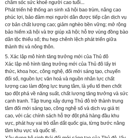
chăm sóc sức khoẻ người cao tuổi...
Phát triển hệ thống an sinh xã hội bao trùm, nâng cao
phúc lợi, bảo đảm mọi người dân được tiếp cận dịch vụ
cơ bản chất lượng cao; giảm nghèo bền vững; mở rộng
bảo hiểm xã hội và trợ giúp xã hội; hỗ trợ vùng đồng bào
dân tộc thiểu số; thu hẹp chênh lệch phát triển giữa
thành thị và nông thôn.
5. Xác lập mô hình tăng trưởng mới của Thủ đô
Xác lập mô hình tăng trưởng mới của Thủ đô lấy tri
thức, khoa học, công nghệ, đổi mới sáng tạo, chuyển
đổi số, nguồn lực văn hoá và nguồn nhân lực chất
lượng cao làm động lực trung tâm, là yếu tố then chốt
tạo đột phá về năng suất, chất lượng tăng trưởng và sức
cạnh tranh. Tập trung xây dựng Thủ đô trở thành trung
tâm đổi mới sáng tạo, công nghệ số và dịch vụ giá trị
cao, với các chính sách hỗ trợ đột phá hàng đầu khu
vực, phát huy vai trò dẫn dắt quốc gia, từng bước nâng
tầm khu vực và quốc tế.
Xây dựng hệ sinh thái đổi mới sáng tạo của Thủ đô, lấy