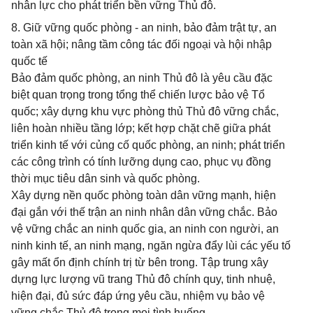
nhân lực cho phát triển bền vững Thủ đô.
8. Giữ vững quốc phòng - an ninh, bảo đảm trật tự, an
toàn xã hội; nâng tầm công tác đối ngoại và hội nhập
quốc tế
Bảo đảm quốc phòng, an ninh Thủ đô là yêu cầu đặc
biệt quan trọng trong tổng thể chiến lược bảo vệ Tổ
quốc; xây dựng khu vực phòng thủ Thủ đô vững chắc,
liên hoàn nhiều tầng lớp; kết hợp chặt chẽ giữa phát
triển kinh tế với củng cố quốc phòng, an ninh; phát triển
các công trình có tính lưỡng dụng cao, phục vụ đồng
thời mục tiêu dân sinh và quốc phòng.
Xây dựng nền quốc phòng toàn dân vững mạnh, hiện
đại gắn với thế trận an ninh nhân dân vững chắc. Bảo
vệ vững chắc an ninh quốc gia, an ninh con người, an
ninh kinh tế, an ninh mạng, ngăn ngừa đẩy lùi các yếu tố
gây mất ổn định chính trị từ bên trong. Tập trung xây
dựng lực lượng vũ trang Thủ đô chính quy, tinh nhuệ,
hiện đại, đủ sức đáp ứng yêu cầu, nhiệm vụ bảo vệ
vững chắc Thủ đô trong mọi tình huống.