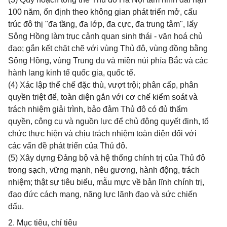
100 năm, ổn định theo không gian phát triển mở, cấu
trúc đô thị "đa tầng, đa lớp, đa cực, đa trung tâm", lấy
Sông Hồng làm trục cảnh quan sinh thái - văn hoá chủ
đạo; gắn kết chặt chẽ với vùng Thủ đô, vùng đồng bằng
Sông Hồng, vùng Trung du và miền núi phía Bắc và các
hành lang kinh tế quốc gia, quốc tế.
(4) Xác lập thể chế đặc thù, vượt trội; phân cấp, phân
quyền triệt để, toàn diện gắn với cơ chế kiểm soát và
trách nhiệm giải trình, bảo đảm Thủ đô có đủ thẩm
quyền, công cụ và nguồn lực để chủ động quyết định, tổ
chức thực hiện và chịu trách nhiệm toàn diện đối với
các vấn đề phát triển của Thủ đô.
(5) Xây dựng Đảng bộ và hệ thống chính trị của Thủ đô
trong sạch, vững mạnh, nêu gương, hành động, trách
nhiệm; thật sự tiêu biểu, mẫu mực về bản lĩnh chính trị,
đạo đức cách mạng, năng lực lãnh đạo và sức chiến
đấu.
2. Mục tiêu, chỉ tiêu