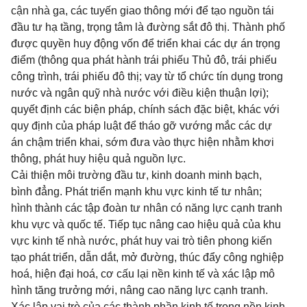
cận nhà ga, các tuyến giao thông mới để tạo nguồn tái
đầu tư hạ tầng, trọng tâm là đường sắt đô thị. Thành phố
được quyền huy động vốn để triển khai các dự án trọng
điểm (thông qua phát hành trái phiếu Thủ đô, trái phiếu
công trình, trái phiếu đô thị; vay từ tổ chức tín dụng trong
nước và ngân quỹ nhà nước với điều kiện thuận lợi);
quyết định các biện pháp, chính sách đặc biệt, khác với
quy định của pháp luật để tháo gỡ vướng mắc các dự
án chậm triển khai, sớm đưa vào thực hiện nhằm khơi
thông, phát huy hiệu quả nguồn lực.
Cải thiện môi trường đầu tư, kinh doanh minh bạch,
bình đẳng. Phát triển mạnh khu vực kinh tế tư nhân;
hình thành các tập đoàn tư nhân có năng lực cạnh tranh
khu vực và quốc tế. Tiếp tục nâng cao hiệu quả của khu
vực kinh tế nhà nước, phát huy vai trò tiên phong kiến
tạo phát triển, dẫn dắt, mở đường, thúc đẩy công nghiệp
hoá, hiện đại hoá, cơ cấu lại nền kinh tế và xác lập mô
hình tăng trưởng mới, nâng cao năng lực cạnh tranh.
Xác lập vai trò của các thành phần kinh tế trong nền kinh