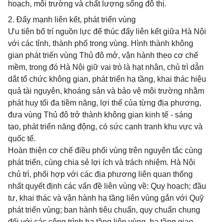
hoạch, môi trường và chất lượng sống đô thị.
2. Đẩy mạnh liên kết, phát triển vùng
Ưu tiên bố trí nguồn lực để thúc đẩy liên kết giữa Hà Nội
với các tỉnh, thành phố trong vùng. Hình thành không
gian phát triển vùng Thủ đô mở, vận hành theo cơ chế
mềm, trong đó Hà Nội giữ vai trò là hạt nhân, chủ trì dẫn
dắt tổ chức không gian, phát triển hạ tầng, khai thác hiệu
quả tài nguyên, khoáng sản và bảo vệ môi trường nhằm
phát huy tối đa tiềm năng, lợi thế của từng địa phương,
đưa vùng Thủ đô trở thành không gian kinh tế - sáng
tạo, phát triển năng động, có sức cạnh tranh khu vực và
quốc tế.
Hoàn thiện cơ chế điều phối vùng trên nguyên tắc cùng
phát triển, cùng chia sẻ lợi ích và trách nhiệm. Hà Nội
chủ trì, phối hợp với các địa phương liên quan thống
nhất quyết định các vấn đề liên vùng về: Quy hoạch; đầu
tư, khai thác và vận hành hạ tầng liên vùng gắn với Quỹ
phát triển vùng; ban hành tiêu chuẩn, quy chuẩn chung
đối với các công trình hạ tầng liên vùng, hạ tầng giao