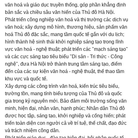
văn hoá và giáo dục truyền thống, góp phần khẳng định
bản sắc và chiều sâu văn hiến của Thủ đô Hà Nội.
Phát triển công nghiệp văn hoá và thị trường các dịch vụ
văn hoá; xây dựng mô hình, thương hiệu, sản phẩm văn
hoá Thủ đô đặc sắc, mang tầm quốc tế gắn với du lịch;
hình thành hệ sinh thái khởi nghiệp sáng tạo trong lĩnh
vực văn hoá - nghệ thuật; phát triển các "mạch sáng tạo"
và các cực sáng tạo tiêu biểu "Di sản - Tri thức - Công
nghệ", đưa Hà Nội trở thành trung tâm sáng tạo, điểm
đến của các sự kiện văn hoá - nghệ thuật, thể thao tầm
khu vực và quốc tế.
Xây dựng các công trình văn hoá, kiến trúc tiêu biểu,
trường tồn, mang tính biểu tượng của Thủ đô và quốc
gia trong kỷ nguyên mới. Bảo đảm môi trường sống văn
minh, hiện đại, nhân văn, hạnh phúc; Nhân dân Thủ đô
được học tập, sáng tạo, khởi nghiệp và cống hiến; phát
triển toàn diện con người cả về trí tuệ, thể chất, đạo đức
và trách nhiệm công dân.
Phát triển giáo dục - đào tạo hiện đại, hội nhập quốc tế