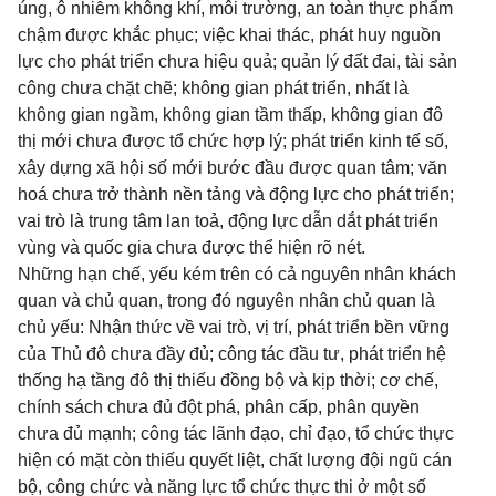
úng, ô nhiễm không khí, môi trường, an toàn thực phẩm
chậm được khắc phục; việc khai thác, phát huy nguồn
lực cho phát triển chưa hiệu quả; quản lý đất đai, tài sản
công chưa chặt chẽ; không gian phát triển, nhất là
không gian ngầm, không gian tầm thấp, không gian đô
thị mới chưa được tổ chức hợp lý; phát triển kinh tế số,
xây dựng xã hội số mới bước đầu được quan tâm; văn
hoá chưa trở thành nền tảng và động lực cho phát triển;
vai trò là trung tâm lan toả, động lực dẫn dắt phát triển
vùng và quốc gia chưa được thể hiện rõ nét.
Những hạn chế, yếu kém trên có cả nguyên nhân khách
quan và chủ quan, trong đó nguyên nhân chủ quan là
chủ yếu: Nhận thức về vai trò, vị trí, phát triển bền vững
của Thủ đô chưa đầy đủ; công tác đầu tư, phát triển hệ
thống hạ tầng đô thị thiếu đồng bộ và kịp thời; cơ chế,
chính sách chưa đủ đột phá, phân cấp, phân quyền
chưa đủ mạnh; công tác lãnh đạo, chỉ đạo, tổ chức thực
hiện có mặt còn thiếu quyết liệt, chất lượng đội ngũ cán
bộ, công chức và năng lực tổ chức thực thi ở một số