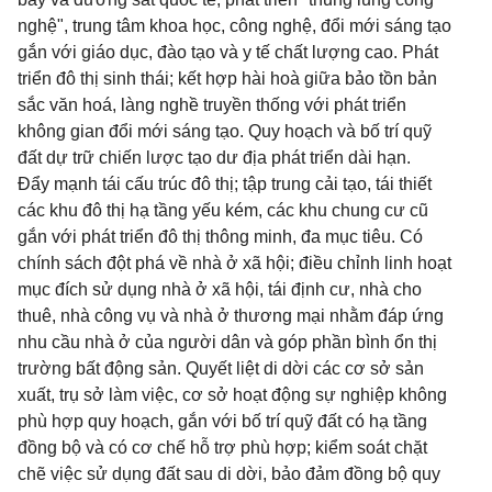
nghệ", trung tâm khoa học, công nghệ, đổi mới sáng tạo
gắn với giáo dục, đào tạo và y tế chất lượng cao. Phát
triển đô thị sinh thái; kết hợp hài hoà giữa bảo tồn bản
sắc văn hoá, làng nghề truyền thống với phát triển
không gian đổi mới sáng tạo. Quy hoạch và bố trí quỹ
đất dự trữ chiến lược tạo dư địa phát triển dài hạn.
Đẩy mạnh tái cấu trúc đô thị; tập trung cải tạo, tái thiết
các khu đô thị hạ tầng yếu kém, các khu chung cư cũ
gắn với phát triển đô thị thông minh, đa mục tiêu. Có
chính sách đột phá về nhà ở xã hội; điều chỉnh linh hoạt
mục đích sử dụng nhà ở xã hội, tái định cư, nhà cho
thuê, nhà công vụ và nhà ở thương mại nhằm đáp ứng
nhu cầu nhà ở của người dân và góp phần bình ổn thị
trường bất động sản. Quyết liệt di dời các cơ sở sản
xuất, trụ sở làm việc, cơ sở hoạt động sự nghiệp không
phù hợp quy hoạch, gắn với bố trí quỹ đất có hạ tầng
đồng bộ và có cơ chế hỗ trợ phù hợp; kiểm soát chặt
chẽ việc sử dụng đất sau di dời, bảo đảm đồng bộ quy