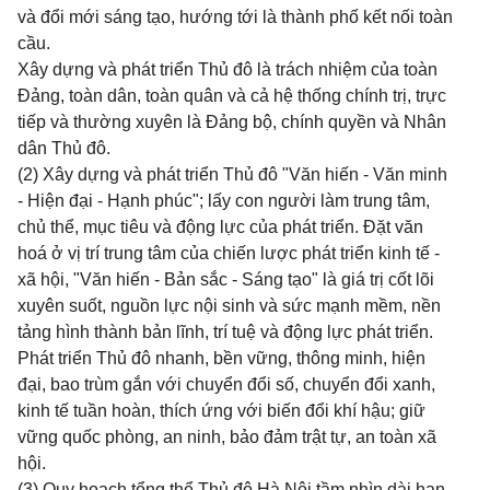
và đổi mới sáng tạo, hướng tới là thành phố kết nối toàn
cầu.
Xây dựng và phát triển Thủ đô là trách nhiệm của toàn
Đảng, toàn dân, toàn quân và cả hệ thống chính trị, trực
tiếp và thường xuyên là Đảng bộ, chính quyền và Nhân
dân Thủ đô.
(2) Xây dựng và phát triển Thủ đô "Văn hiến - Văn minh
- Hiện đại - Hạnh phúc"; lấy con người làm trung tâm,
chủ thể, mục tiêu và động lực của phát triển. Đặt văn
hoá ở vị trí trung tâm của chiến lược phát triển kinh tế -
xã hội, "Văn hiến - Bản sắc - Sáng tạo" là giá trị cốt lõi
xuyên suốt, nguồn lực nội sinh và sức mạnh mềm, nền
tảng hình thành bản lĩnh, trí tuệ và động lực phát triển.
Phát triển Thủ đô nhanh, bền vững, thông minh, hiện
đại, bao trùm gắn với chuyển đổi số, chuyển đổi xanh,
kinh tế tuần hoàn, thích ứng với biến đổi khí hậu; giữ
vững quốc phòng, an ninh, bảo đảm trật tự, an toàn xã
hội.
(3) Quy hoạch tổng thể Thủ đô Hà Nội tầm nhìn dài hạn