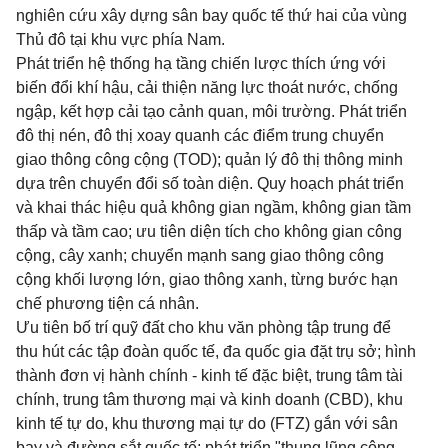
nghiên cứu xây dựng sân bay quốc tế thứ hai của vùng
Thủ đô tại khu vực phía Nam.
Phát triển hệ thống hạ tầng chiến lược thích ứng với
biến đổi khí hậu, cải thiện năng lực thoát nước, chống
ngập, kết hợp cải tạo cảnh quan, môi trường. Phát triển
đô thị nén, đô thị xoay quanh các điểm trung chuyển
giao thông công cộng (TOD); quản lý đô thị thông minh
dựa trên chuyển đổi số toàn diện. Quy hoạch phát triển
và khai thác hiệu quả không gian ngầm, không gian tầm
thấp và tầm cao; ưu tiên diện tích cho không gian công
cộng, cây xanh; chuyển mạnh sang giao thông công
cộng khối lượng lớn, giao thông xanh, từng bước hạn
chế phương tiện cá nhân.
Ưu tiên bố trí quỹ đất cho khu văn phòng tập trung để
thu hút các tập đoàn quốc tế, đa quốc gia đặt trụ sở; hình
thành đơn vị hành chính - kinh tế đặc biệt, trung tâm tài
chính, trung tâm thương mại và kinh doanh (CBD), khu
kinh tế tự do, khu thương mại tự do (FTZ) gắn với sân
bay và đường sắt quốc tế; phát triển "thung lũng công