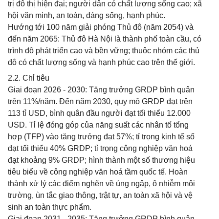
trị đô thị hiện đại; người dân có chất lượng sống cao; xã
hội văn minh, an toàn, đáng sống, hạnh phúc.
Hướng tới 100 năm giải phóng Thủ đô (năm 2054) và
đến năm 2065: Thủ đô Hà Nội là thành phố toàn cầu, có
trình độ phát triển cao và bền vững; thuộc nhóm các thủ
đô có chất lượng sống và hạnh phúc cao trên thế giới.
2.2. Chỉ tiêu
Giai đoạn 2026 - 2030: Tăng trưởng GRDP bình quân
trên 11%/năm. Đến năm 2030, quy mô GRDP đạt trên
113 tỉ USD, bình quân đầu người đạt tối thiểu 12.000
USD. Tỉ lệ đóng góp của năng suất các nhân tố tổng
hợp (TFP) vào tăng trưởng đạt 57%; tỉ trọng kinh tế số
đạt tối thiểu 40% GRDP; tỉ trọng công nghiệp văn hoá
đạt khoảng 9% GRDP; hình thành một số thương hiệu
tiêu biểu về công nghiệp văn hoá tầm quốc tế. Hoàn
thành xử lý các điểm nghẽn về úng ngập, ô nhiễm môi
trường, ùn tắc giao thông, trật tự, an toàn xã hội và vệ
sinh an toàn thực phẩm.
Giai đoạn 2031 - 2035: Tăng trưởng GRDP bình quân