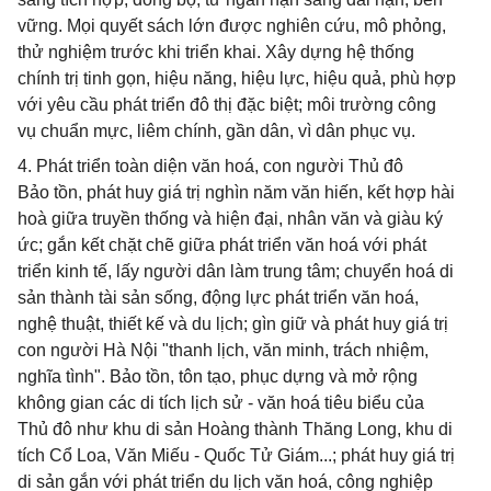
vững. Mọi quyết sách lớn được nghiên cứu, mô phỏng,
thử nghiệm trước khi triển khai. Xây dựng hệ thống
chính trị tinh gọn, hiệu năng, hiệu lực, hiệu quả, phù hợp
với yêu cầu phát triển đô thị đặc biệt; môi trường công
vụ chuẩn mực, liêm chính, gần dân, vì dân phục vụ.
4. Phát triển toàn diện văn hoá, con người Thủ đô
Bảo tồn, phát huy giá trị nghìn năm văn hiến, kết hợp hài
hoà giữa truyền thống và hiện đại, nhân văn và giàu ký
ức; gắn kết chặt chẽ giữa phát triển văn hoá với phát
triển kinh tế, lấy người dân làm trung tâm; chuyển hoá di
sản thành tài sản sống, động lực phát triển văn hoá,
nghệ thuật, thiết kế và du lịch; gìn giữ và phát huy giá trị
con người Hà Nội "thanh lịch, văn minh, trách nhiệm,
nghĩa tình". Bảo tồn, tôn tạo, phục dựng và mở rộng
không gian các di tích lịch sử - văn hoá tiêu biểu của
Thủ đô như khu di sản Hoàng thành Thăng Long, khu di
tích Cổ Loa, Văn Miếu - Quốc Tử Giám...; phát huy giá trị
di sản gắn với phát triển du lịch văn hoá, công nghiệp