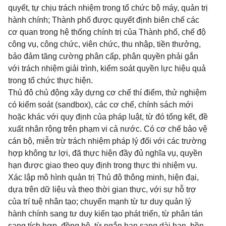
quyết, tự chịu trách nhiệm trong tổ chức bộ máy, quản trị
hành chính; Thành phố được quyết định biên chế các
cơ quan trong hệ thống chính trị của Thành phố, chế độ
công vụ, công chức, viên chức, thu nhập, tiền thưởng,
bảo đảm tăng cường phân cấp, phân quyền phải gắn
với trách nhiệm giải trình, kiểm soát quyền lực hiệu quả
trong tổ chức thực hiện.
Thủ đô chủ động xây dựng cơ chế thí điểm, thử nghiệm
có kiểm soát (sandbox), các cơ chế, chính sách mới
hoặc khác với quy định của pháp luật, từ đó tổng kết, đề
xuất nhân rộng trên phạm vi cả nước. Có cơ chế bảo vệ
cán bộ, miễn trừ trách nhiệm pháp lý đối với các trường
hợp không tư lợi, đã thực hiện đầy đủ nghĩa vụ, quyền
hạn được giao theo quy định trong thực thi nhiệm vụ.
Xác lập mô hình quản trị Thủ đô thông minh, hiện đại,
dựa trên dữ liệu và theo thời gian thực, với sự hỗ trợ
của trí tuệ nhân tạo; chuyển mạnh từ tư duy quản lý
hành chính sang tư duy kiến tạo phát triển, từ phân tán
sang tích hợp, đồng bộ, từ ngắn hạn sang dài hạn, bền