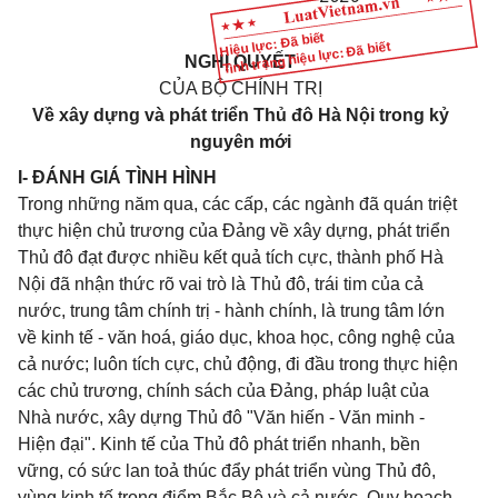
Hiệu lực: Đã biết
Tình trạng hiệu lực: Đã biết
NGHỊ QUYẾT
CỦA BỘ CHÍNH TRỊ
Về xây dựng và phát triển Thủ đô Hà Nội trong kỷ
nguyên mới
I- ĐÁNH GIÁ TÌNH HÌNH
Trong những năm qua, các cấp, các ngành đã quán triệt
thực hiện chủ trương của Đảng về xây dựng, phát triển
Thủ đô đạt được nhiều kết quả tích cực, thành phố Hà
Nội đã nhận thức rõ vai trò là Thủ đô, trái tim của cả
nước, trung tâm chính trị - hành chính, là trung tâm lớn
về kinh tế - văn hoá, giáo dục, khoa học, công nghệ của
cả nước; luôn tích cực, chủ động, đi đầu trong thực hiện
các chủ trương, chính sách của Đảng, pháp luật của
Nhà nước, xây dựng Thủ đô "Văn hiến - Văn minh -
Hiện đại". Kinh tế của Thủ đô phát triển nhanh, bền
vững, có sức lan toả thúc đẩy phát triển vùng Thủ đô,
vùng kinh tế trọng điểm Bắc Bộ và cả nước. Quy hoạch,