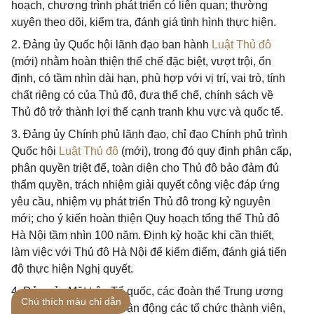
hoạch, chương trình phát triển có liên quan; thường
xuyên theo dõi, kiểm tra, đánh giá tình hình thực hiện.
2. Đảng ủy Quốc hội lãnh đạo ban hành
Luật Thủ đô
(mới) nhằm hoàn thiện thể chế đặc biệt, vượt trội, ổn
định, có tầm nhìn dài hạn, phù hợp với vị trí, vai trò, tính
chất riêng có của Thủ đô, đưa thể chế, chính sách về
Thủ đô trở thành lợi thế cạnh tranh khu vực và quốc tế.
3. Đảng ủy Chính phủ lãnh đạo, chỉ đạo Chính phủ trình
Quốc hội
Luật Thủ đô
(mới), trong đó quy định phân cấp,
phân quyền triệt để, toàn diện cho Thủ đô bảo đảm đủ
thẩm quyền, trách nhiệm giải quyết công việc đáp ứng
yêu cầu, nhiệm vụ phát triển Thủ đô trong kỷ nguyên
mới; cho ý kiến hoàn thiện Quy hoạch tổng thể Thủ đô
Hà Nội tầm nhìn 100 năm. Định kỳ hoặc khi cần thiết,
làm việc với Thủ đô Hà Nội để kiểm điểm, đánh giá tiến
độ thực hiện Nghị quyết.
4. Đảng ủy Mặt trận Tổ quốc, các đoàn thể Trung ương
Chú thích màu chỉ dẫn
tăng cường lãnh đạo, vận động các tổ chức thành viên,