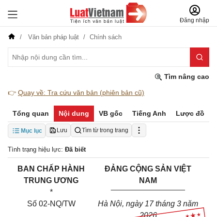
Đăng nhập
Văn bản pháp luật
Chính sách
Tìm nâng cao
👉
Quay về: Tra cứu văn bản (phiên bản cũ)
Tổng quan
Nội dung
VB gốc
Tiếng Anh
Lược đồ
Lưu
Tìm từ trong trang
Mục lục
Tình trạng hiệu lực:
Đã biết
BAN CHẤP HÀNH
ĐẢNG CỘNG SẢN VIỆT
TRUNG ƯƠNG
NAM
_________________
*
Số 02-NQ/TW
Hà Nội, ngày 17 tháng 3 năm
2026