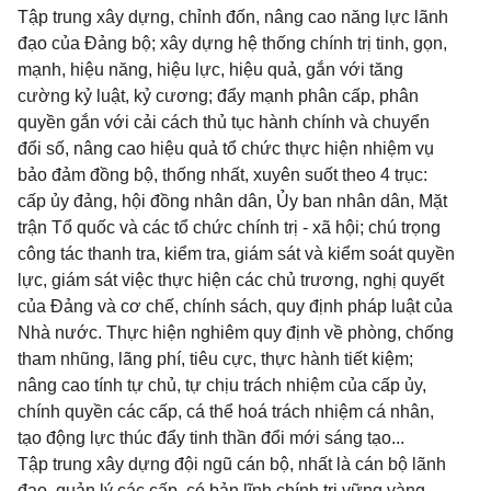
Tập trung xây dựng, chỉnh đốn, nâng cao năng lực lãnh
đạo của Đảng bộ; xây dựng hệ thống chính trị tinh, gọn,
mạnh, hiệu năng, hiệu lực, hiệu quả, gắn với tăng
cường kỷ luật, kỷ cương; đẩy mạnh phân cấp, phân
quyền gắn với cải cách thủ tục hành chính và chuyển
đổi số, nâng cao hiệu quả tổ chức thực hiện nhiệm vụ
bảo đảm đồng bộ, thống nhất, xuyên suốt theo 4 trục:
cấp ủy đảng, hội đồng nhân dân, Ủy ban nhân dân, Mặt
trận Tổ quốc và các tổ chức chính trị - xã hội; chú trọng
công tác thanh tra, kiểm tra, giám sát và kiểm soát quyền
lực, giám sát việc thực hiện các chủ trương, nghị quyết
của Đảng và cơ chế, chính sách, quy định pháp luật của
Nhà nước. Thực hiện nghiêm quy định về phòng, chống
tham nhũng, lãng phí, tiêu cực, thực hành tiết kiệm;
nâng cao tính tự chủ, tự chịu trách nhiệm của cấp ủy,
chính quyền các cấp, cá thể hoá trách nhiệm cá nhân,
tạo động lực thúc đẩy tinh thần đổi mới sáng tạo...
Tập trung xây dựng đội ngũ cán bộ, nhất là cán bộ lãnh
đạo, quản lý các cấp, có bản lĩnh chính trị vững vàng,