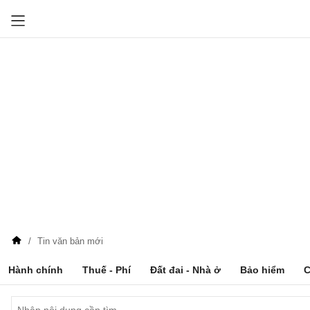
Tin văn bản mới
Hành chính
Thuế - Phí
Đất đai - Nhà ở
Bảo hiểm
C