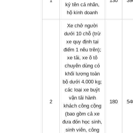
1
130
39
ký tên cá nhân,
hộ kinh doanh
Xe chở người
dưới 10 chỗ (trừ
xe quy định tại
điểm 1 nêu trên);
xe tải, xe ô tô
chuyên dùng có
khối lượng toàn
bộ dưới 4.000 kg;
các loại xe buýt
vận tải hành
2
180
54
khách công cộng
(bao gồm cả xe
đưa đón học sinh,
sinh viên, công