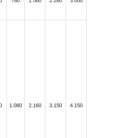
0
780
1.560
2.280
3.000
0
1.080
2.160
3.150
4.150