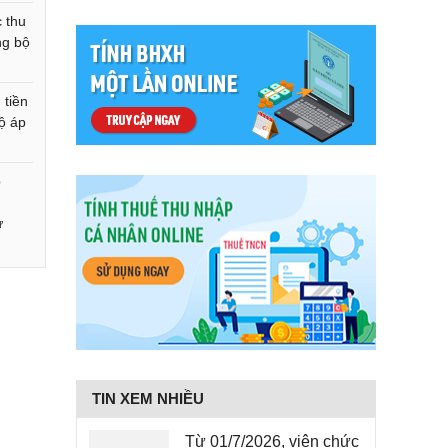
 thu
ng bộ
 tiền
ộ áp
p
ử
ừ
TIN XEM NHIỀU
Từ 01/7/2026, viên chức