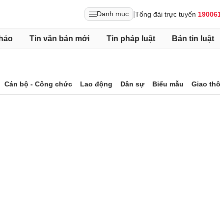
|
Danh mục
Tổng đài trực tuyến
19006
hảo
Tin văn bản mới
Tin pháp luật
Bản tin luật
Cán bộ - Công chức
Lao động
Dân sự
Biểu mẫu
Giao th