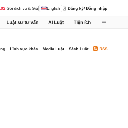
|
|
192
Gói dịch vụ & Giá
English
Đăng ký
/ Đăng nhập
Luật sư tư vấn
AI Luật
Tiện ích
ông
Lĩnh vực khác
Media Luật
Sách Luật
RSS