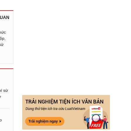
QUAN
mức
nộp,
sử
g
hí sử
ừ
p