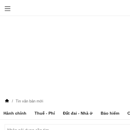
Tin văn bản mới
Hành chính
Thuế - Phí
Đất đai - Nhà ở
Bảo hiểm
C