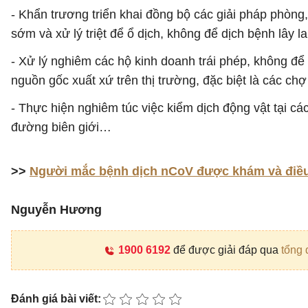
- Khẩn trương triển khai đồng bộ các giải pháp phòn
sớm và xử lý triệt để ổ dịch, không để dịch bệnh lây la
- Xử lý nghiêm các hộ kinh doanh trái phép, không đ
nguồn gốc xuất xứ trên thị trường, đặc biệt là các chợ
- Thực hiện nghiêm túc việc kiểm dịch động vật tại 
đường biên giới…
>>
Người mắc bệnh dịch nCoV được khám và điều 
Nguyễn Hương
1900 6192
để được giải đáp qua
tổng 
Đánh giá bài viết: