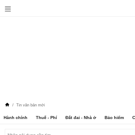
Tin văn bản mới
Hành chính
Thuế - Phí
Đất đai - Nhà ở
Bảo hiểm
C