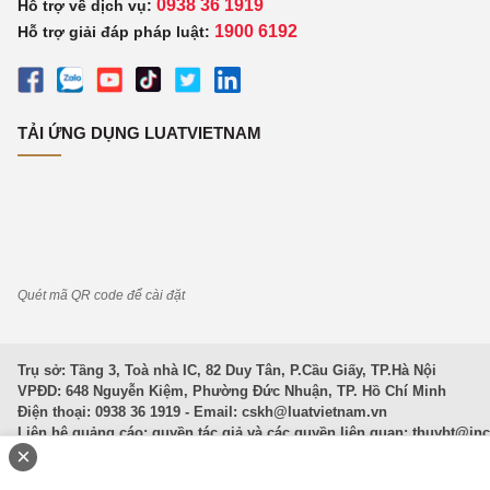
0938 36 1919
Hỗ trợ về dịch vụ:
1900 6192
Hỗ trợ giải đáp pháp luật:
TẢI ỨNG DỤNG LUATVIETNAM
Quét mã QR code để cài đặt
Trụ sở: Tầng 3, Toà nhà IC, 82 Duy Tân, P.Cầu Giấy, TP.Hà Nội
VPĐD: 648 Nguyễn Kiệm, Phường Đức Nhuận, TP. Hồ Chí Minh
Điện thoại: 0938 36 1919 - Email:
cskh@luatvietnam.vn
Liên hệ quảng cáo; quyền tác giả và các quyền liên quan:
thuybt@in
×
Văn Bản Pháp Luật
|
Luật Doanh nghiệp
|
Luật Đất đai
|
Luật Hình 