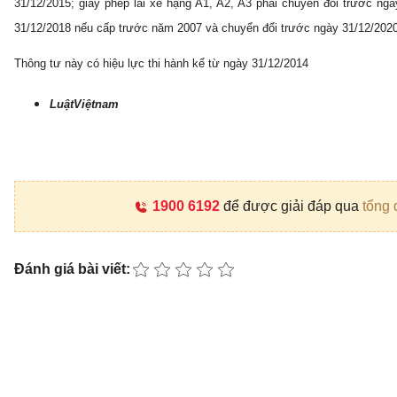
31/12/2015; giấy phép lái xe hạng A1, A2, A3 phải chuyển đổi trước n
31/12/2018 nếu cấp trước năm 2007 và chuyển đổi trước ngày 31/12/202
Thông tư này có hiệu lực thi hành kể từ ngày 31/12/2014
LuậtViệtnam
1900 6192
để được giải đáp qua
tổng 
Đánh giá bài viết: