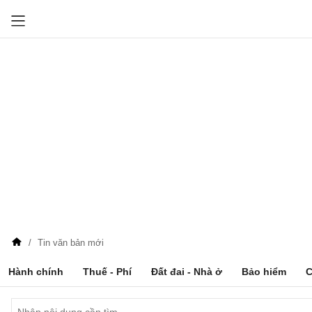
Tin văn bản mới
Hành chính
Thuế - Phí
Đất đai - Nhà ở
Bảo hiểm
C