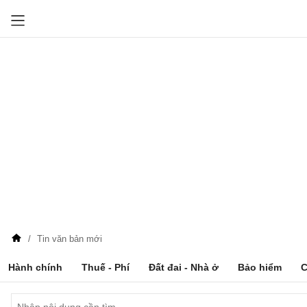
Tin văn bản mới
Hành chính
Thuế - Phí
Đất đai - Nhà ở
Bảo hiểm
C