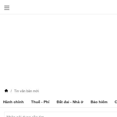
Tin văn bản mới
Hành chính
Thuế - Phí
Đất đai - Nhà ở
Bảo hiểm
C