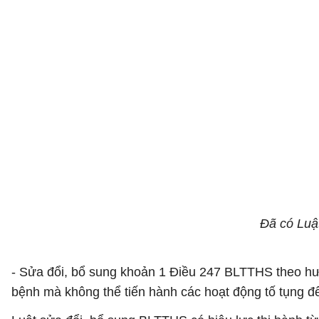
Đã có Luật
- Sửa đổi, bổ sung khoản 1 Điều 247 BLTTHS theo hướn
bệnh mà không thể tiến hành các hoạt động tố tụng để q