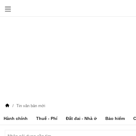
Tin văn bản mới
Hành chính
Thuế - Phí
Đất đai - Nhà ở
Bảo hiểm
C