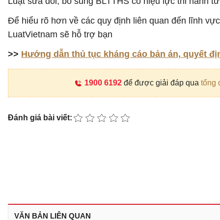
Luật sửa đổi, bổ sung BLTTHS có hiệu lực thi hành t
Để hiểu rõ hơn về các quy định liên quan đến lĩnh vự
LuatVietnam sẽ hỗ trợ bạn
>>
Hướng dẫn thủ tục kháng cáo bản án, quyết đị
1900 6192
để được giải đáp qua
tổng 
Đánh giá bài viết:
VĂN BẢN LIÊN QUAN