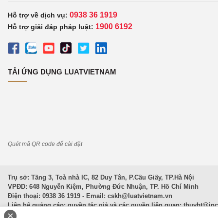
0938 36 1919
Hỗ trợ về dịch vụ:
1900 6192
Hỗ trợ giải đáp pháp luật:
TẢI ỨNG DỤNG LUATVIETNAM
Quét mã QR code để cài đặt
Trụ sở: Tầng 3, Toà nhà IC, 82 Duy Tân, P.Cầu Giấy, TP.Hà Nội
VPĐD: 648 Nguyễn Kiệm, Phường Đức Nhuận, TP. Hồ Chí Minh
Điện thoại: 0938 36 1919 - Email:
cskh@luatvietnam.vn
Liên hệ quảng cáo; quyền tác giả và các quyền liên quan:
thuybt@in
×
Văn Bản Pháp Luật
|
Luật Doanh nghiệp
|
Luật Đất đai
|
Luật Hình 