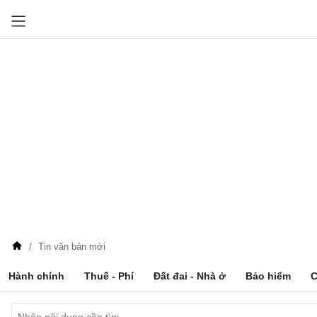
Tin văn bản mới
Hành chính
Thuế - Phí
Đất đai - Nhà ở
Bảo hiểm
C