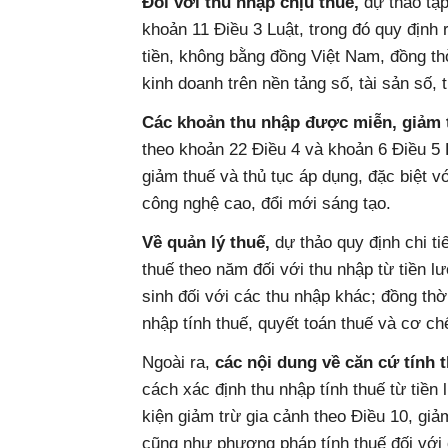
Đối với thu nhập chịu thuế,
dự thảo tập
khoản 11 Điều 3 Luật, trong đó quy định
tiền, không bằng đồng Việt Nam, đồng th
kinh doanh trên nền tảng số, tài sản số, 
Các khoản thu nhập được miễn, giảm 
theo khoản 22 Điều 4 và khoản 6 Điều 5 
giảm thuế và thủ tục áp dụng, đặc biệt v
công nghệ cao, đổi mới sáng tạo.
Về quản lý thuế,
dự thảo quy định chi tiế
thuế theo năm đối với thu nhập từ tiền l
sinh đối với các thu nhập khác; đồng thờ
nhập tính thuế, quyết toán thuế và cơ chế
Ngoài ra,
các nội dung về căn cứ tính 
cách xác định thu nhập tính thuế từ tiền
kiện giảm trừ gia cảnh theo Điều 10, giảm
cũng như phương pháp tính thuế đối với