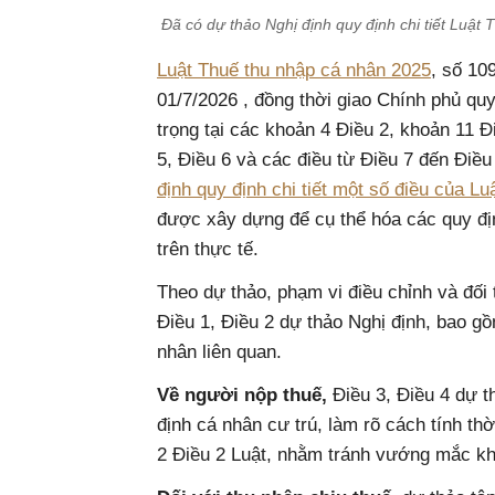
Đã có dự thảo Nghị định quy định chi tiết Luậ
Luật Thuế thu nhập cá nhân 2025
, số 10
01/7/2026 , đồng thời giao Chính phủ quy 
trọng tại các khoản 4 Điều 2, khoản 11 Đ
5, Điều 6 và các điều từ Điều 7 đến Điề
định quy định chi tiết một số điều của L
được xây dựng để cụ thể hóa các quy địn
trên thực tế.
Theo dự thảo, phạm vi điều chỉnh và đối
Điều 1, Điều 2 dự thảo Nghị định, bao g
nhân liên quan.
Về người nộp thuế,
Điều 3, Điều 4 dự t
định cá nhân cư trú, làm rõ cách tính th
2 Điều 2 Luật, nhằm tránh vướng mắc khi