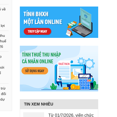
i về
lợi
thu
thuế
26
p
mới
ế
 trừ
 đổi
 dự
TIN XEM NHIỀU
Từ 01/7/2026, viên chức