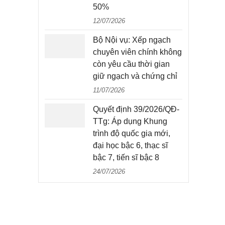
50%
12/07/2026
Bộ Nội vụ: Xếp ngạch
chuyên viên chính không
còn yêu cầu thời gian
giữ ngạch và chứng chỉ
11/07/2026
Quyết định 39/2026/QĐ-
TTg: Áp dụng Khung
trình độ quốc gia mới,
đại học bậc 6, thạc sĩ
bậc 7, tiến sĩ bậc 8
24/07/2026