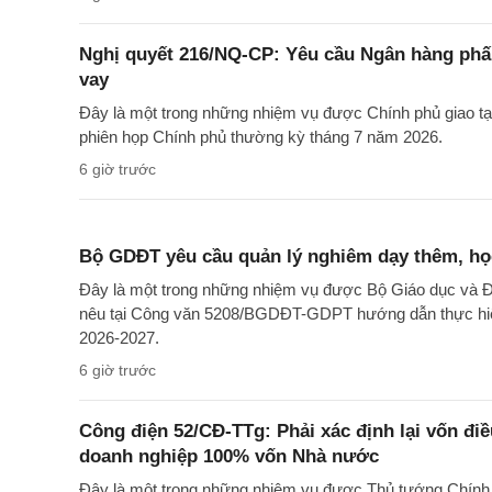
Nghị quyết 216/NQ-CP: Yêu cầu Ngân hàng phấn
vay
Đây là một trong những nhiệm vụ được Chính phủ giao t
phiên họp Chính phủ thường kỳ tháng 7 năm 2026.
6 giờ trước
Bộ GDĐT yêu cầu quản lý nghiêm dạy thêm, họ
Đây là một trong những nhiệm vụ được Bộ Giáo dục và Đ
nêu tại Công văn 5208/BGDĐT-GDPT hướng dẫn thực hiệ
2026-2027.
6 giờ trước
Công điện 52/CĐ-TTg: Phải xác định lại vốn điề
doanh nghiệp 100% vốn Nhà nước
Đây là một trong những nhiệm vụ được Thủ tướng Chính 