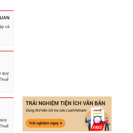
QUAN
ập cá
h quy
 Thuế
 quy
 Thuế