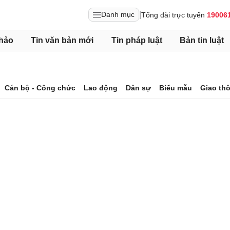
|
Danh mục
Tổng đài trực tuyến
19006
hảo
Tin văn bản mới
Tin pháp luật
Bản tin luật
Cán bộ - Công chức
Lao động
Dân sự
Biểu mẫu
Giao th