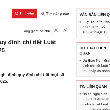
Tìm kiếm
Tìm nâng cao
VĂN BẢN LIÊN 
Luật Thuế thu nh
nhân 2025, số
Tăng giảm cỡ chữ:
109/2025/QH15
y định chi tiết Luật
DỰ THẢO LIÊN
25
QUAN
Dự thảo Nghị địn
định chi tiết Luật
thu nhập cá nhân
ghị định quy định chi tiết một số
025.
TIN LIÊN QUAN
Đã có Nghị định
253/2026/NĐ-CP
định chi tiết Luật
thu nhập cá nhân