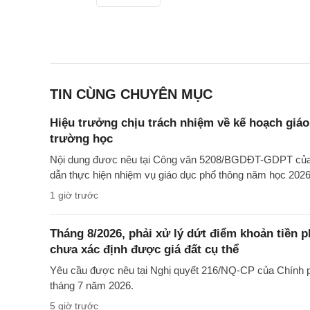
TIN CÙNG CHUYÊN MỤC
Hiệu trưởng chịu trách nhiệm về kế hoạch giáo
trường học
Nội dung đươc nêu tại Công văn 5208/BGDĐT-GDPT của 
dẫn thực hiện nhiệm vụ giáo dục phổ thông năm học 202
1 giờ trước
Tháng 8/2026, phải xử lý dứt điểm khoản tiền 
chưa xác định được giá đất cụ thể
Yêu cầu được nêu tại Nghị quyết 216/NQ-CP của Chính 
tháng 7 năm 2026.
5 giờ trước