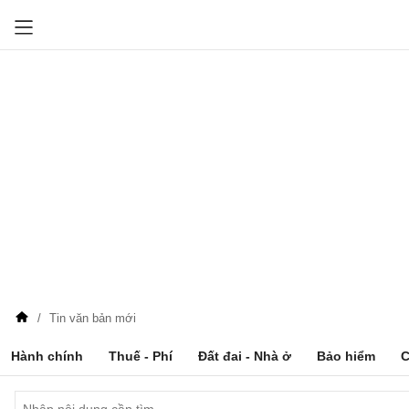
Tin văn bản mới
Hành chính
Thuế - Phí
Đất đai - Nhà ở
Bảo hiểm
C