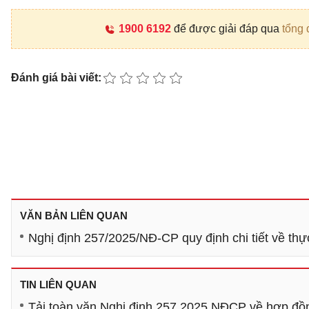
1900 6192
để được giải đáp qua
tổng 
Đánh giá bài viết:
VĂN BẢN LIÊN QUAN
Nghị định 257/2025/NĐ-CP quy định chi tiết về th
TIN LIÊN QUAN
Tải toàn văn Nghị định 257 2025 NĐCP về hợp đồ