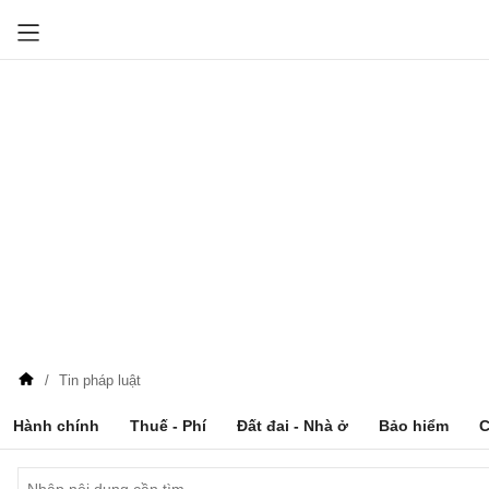
Tin pháp luật
Hành chính
Thuế - Phí
Đất đai - Nhà ở
Bảo hiểm
C