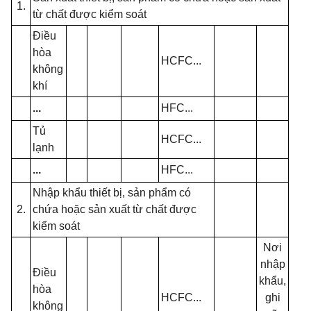
1.
từ chất được kiểm soát
Điều
hòa
HCFC...
không
khí
...
HFC...
Tủ
HCFC...
lạnh
...
HFC...
Nhập khẩu thiết bị, sản phẩm có
2.
chứa hoặc sản xuất từ chất được
kiểm soát
Nơi
nhập
Điều
khẩu,
hòa
HCFC...
ghi
không