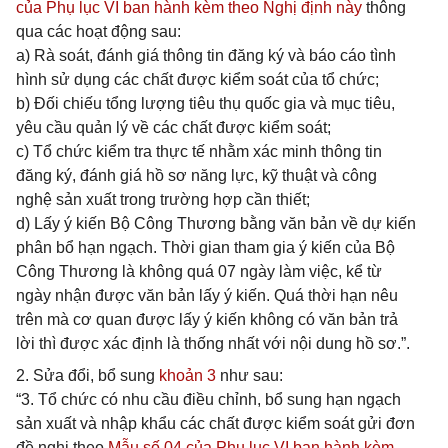
của Phụ lục VI ban hành kèm theo Nghị định này
thông
qua các hoạt động sau:
a) Rà soát, đánh giá thông tin đăng ký và báo cáo tình
hình sử dụng các chất được kiểm soát của tổ chức;
b) Đối chiếu tổng lượng tiêu thụ quốc gia và mục tiêu,
yêu cầu quản lý về các chất được kiểm soát;
c) Tổ chức kiểm tra thực tế nhằm xác minh thông tin
đăng ký, đánh giá hồ sơ năng lực, kỹ thuật và công
nghệ sản xuất trong trường hợp cần thiết;
d) Lấy ý kiến Bộ Công Thương bằng văn bản về dự kiến
phân bổ hạn ngạch. Thời gian tham gia ý kiến của Bộ
Công Thương là không quá 07 ngày làm việc, kể từ
ngày nhận được văn bản lấy ý kiến. Quá thời hạn nêu
trên mà cơ quan được lấy ý kiến không có văn bản trả
lời thì được xác định là thống nhất với nội dung hồ sơ.”.
2. Sửa đổi, bổ sung
khoản 3
như sau:
“3. Tổ chức có nhu cầu điều chỉnh, bổ sung hạn ngạch
sản xuất và nhập khẩu các chất được kiểm soát gửi đơn
đề nghị theo
Mẫu số 04 của Phụ lục VI ban hành kèm