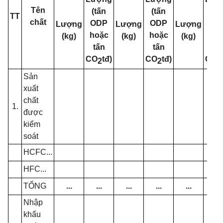
Tên
(tấn
(tấn
(tấ
TT
chất
ODP
ODP
OD
Lượng
Lượng
Lượng
hoặc
hoặc
hoặ
(kg)
(kg)
(kg)
tấn
tấn
tấ
CO
tđ)
CO
tđ)
CO
2
2
2
Sản
xuất
chất
1.
được
kiểm
soát
HCFC...
HFC...
TỔNG
...
...
...
...
...
...
Nhập
khẩu