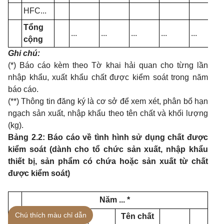
HFC...
Tổng
...
...
...
...
...
.
cộng
Ghi chú:
(*) Báo cáo kèm theo Tờ khai hải quan cho từng lần
nhập khẩu, xuất khẩu chất được kiểm soát trong năm
báo cáo.
(**) Thông tin đăng ký là cơ sở để xem xét, phân bổ hạn
ngạch sản xuất, nhập khẩu theo tên chất và khối lượng
(kg).
Bảng 2.2: Báo cáo về tình hình sử dụng chất được
kiểm soát (dành cho tổ chức sản xuất, nhập khẩu
thiết bị, sản phẩm có chứa hoặc sản xuất từ chất
được kiểm soát)
Năm ... *
Chú thích màu chỉ dẫn
Tên chất