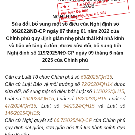
2026
Hiệu lực: Đã biết
Tình trạng hiệu lực: Đã biết
NGHỊ ĐỊNH
Sửa đổi, bổ sung một số điều của Nghị định số
06/2022/NĐ
-
CP ngày 07 tháng 01 năm 2022 của
Chính phủ quy định giảm nhẹ phát thải khí nhà kính
và bảo vệ tầng ô-dôn, được sửa đổi, bổ sung bởi
Nghị định số 119/2025/NĐ
-
CP ngày 09 tháng 6 năm
2025 của Chính phủ
__________________
Căn cứ Luật Tổ chức Chính phủ số
63/2025/QH15
;
Căn cứ Luật Bảo vệ môi trường số
72/2020/QH14
được
sửa đổi, bổ sung một số điều bởi Luật số
11/2022/QH15
,
Luật số
16/2023/QH15
, Luật số
18/2023/QH15
, Luật số
47/2024/QH15
, Luật số
54/2024/QH15
và Luật số
146/2025/QH15
;
Căn cứ Nghị quyết số
66.7/2025/NQ-CP
của Chính phủ
quy định cắt giảm, đơn giản hóa thủ tục hành chính dựa
trên dữ liệu;