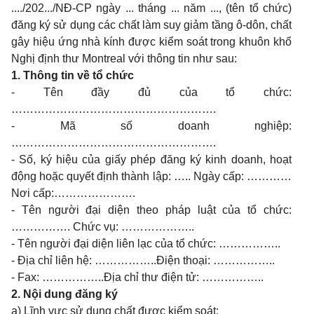
..../202.../NĐ-CP ngày ... tháng ... năm ..., (tên tổ chức)
đăng ký sử dụng các chất làm suy giảm tầng ô-dôn, chất
gây hiệu ứng nhà kính được kiểm soát trong khuôn khổ
Nghị định thư Montreal với thông tin như sau:
1.
Thông tin về tổ chức
- Tên đầy đủ của tổ chức:
……………………………………………….
- Mã số doanh nghiệp:
……………………………………………….
- Số, ký hiệu của giấy phép đăng ký kinh doanh, hoạt
động hoặc quyết định thành lập: ….. Ngày cấp: …………
Nơi cấp:………………….
- Tên người đại diện theo pháp luật của tổ chức:
……………. Chức vụ: ………………..
- Tên người đại diện liên lạc của tổ chức: ……………..
- Địa chỉ liên hệ: ……………..Điện thoại: ……………..
- Fax: ……………..Địa chỉ thư điện tử: ……………..
2.
Nội dung đăng ký
a) Lĩnh vực sử dụng chất được kiểm soát: