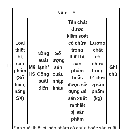
Năm ... *
Tên chất
được
kiểm soát
Loại
có chứa
Lượng
thiết
trong
chất
Năng
Số
bị,
thiết bị,
có
suất
lượng
sản
sản
chứa
TT
Mã
lạnh/
sản
Ghi
phẩm
phẩm
trong
HS
Công
xuất,
chú
(Số
hoặc
01 đơn
suất
nhập
hiệu,
được sử
vị sản
điện
khẩu
hãng
dụng để
phẩm
SX)
sản xuất
(kg)
ra thiết
bị, sản
phẩm
Sản xuất thiết bị, sản phẩm có chứa hoặc sản xuất