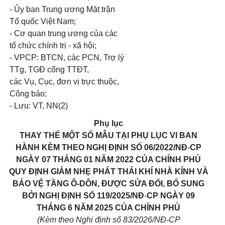
- Ủy ban Trung ương Mặt trận
Tổ quốc Việt Nam;
- Cơ quan trung ương của các
tổ chức chính trị - xã hội;
- VPCP: BTCN, các PCN, Trợ lý
TTg, TGĐ cổng TTĐT,
các Vụ, Cục, đơn vị trực thuộc,
Công báo;
- Lưu: VT, NN(2)
Phụ lục
THAY THẾ MỘT SỐ MẪU TẠI PHỤ LỤC VI BAN
HÀNH KÈM THEO NGHỊ ĐỊNH SỐ 06/2022/NĐ
-
CP
NGÀY 07 THÁNG 01 NĂM 2022 CỦA CHÍNH PHỦ
QUY ĐỊNH GIẢM NHẸ PHÁT THẢI KHÍ NHÀ KÍNH VÀ
BẢO VỆ TẦNG Ô-DÔN, ĐƯỢC SỬA ĐỔI, BỔ SUNG
BỞI NGHỊ ĐỊNH SỐ 119/2025/NĐ
-
CP NGÀY 09
THÁNG 6 NĂM 2025 CỦA CHÍNH PHỦ
(Kèm theo Nghị định số 83/2026/NĐ-CP