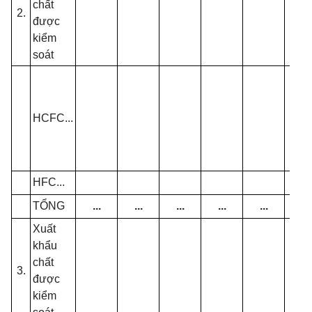
chất
2.
được
kiểm
soát
HCFC...
HFC...
TỔNG
...
...
...
...
...
...
Xuất
khẩu
chất
3.
được
kiểm