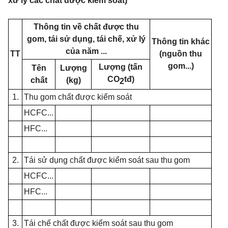
xử lý các chất được kiểm soát)
Thông tin về chất được thu
gom, tái sử dụng, tái chế, xử lý
Thông tin khác
của năm ...
TT
(nguồn thu
gom...)
Lượng (tấn
Tên
Lượng
CO
tđ)
chất
(kg)
2
1.
Thu gom chất được kiểm soát
HCFC...
HFC...
2.
Tái sử dụng chất được kiểm soát sau thu gom
HCFC...
HFC...
3.
Tái chế chất được kiểm soát sau thu gom