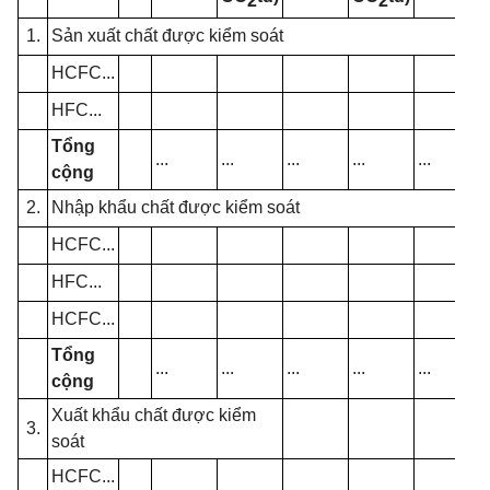
2
2
1.
Sản xuất chất được kiểm soát
HCFC...
HFC...
Tổng
...
...
...
...
...
.
cộng
2.
Nhập khẩu chất được kiểm soát
HCFC...
HFC...
HCFC...
Tổng
...
...
...
...
...
.
cộng
Xuất khẩu chất được kiểm
3.
soát
HCFC...