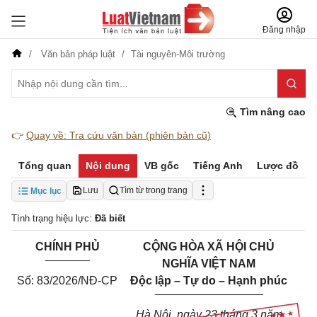
Đăng nhập
Văn bản pháp luật
Tài nguyên-Môi trường
Tìm nâng cao
👉
Quay về: Tra cứu văn bản (phiên bản cũ)
Tổng quan
Nội dung
VB gốc
Tiếng Anh
Lược đồ
Lưu
Tìm từ trong trang
Mục lục
Tình trạng hiệu lực:
Đã biết
CHÍNH PHỦ
CỘNG HÒA XÃ HỘI CHỦ
_______
NGHĨA VIỆT NAM
Số: 83/2026/NĐ-CP
Độc lập – Tự do – Hạnh phúc
_________________
Hà Nội, ngày 23 tháng 3 năm