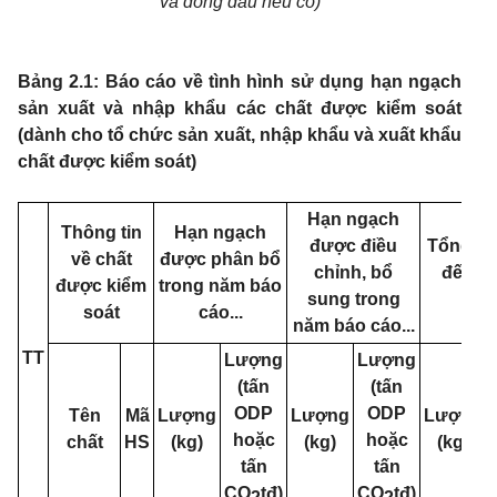
và đóng dấu nếu có)
Bảng 2.1: Báo cáo về tình hình sử dụng hạn ngạch
sản xuất và nhập khẩu các chất được kiểm soát
(dành cho tổ chức sản xuất, nhập khẩu và xuất khẩu
chất được kiểm soát)
Hạn ngạch
Thông tin
Hạn ngạch
được điều
Tổng lư
về chất
được phân bổ
chỉnh, bổ
đến hế
được kiểm
trong năm báo
sung trong
soát
cáo...
năm báo cáo...
TT
Lượng
Lượng
(tấn
(tấn
ODP
ODP
Tên
Mã
Lượng
Lượng
Lượng
hoặc
hoặc
chất
HS
(kg)
(kg)
(kg)
tấn
tấn
CO
tđ)
CO
tđ)