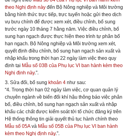
theo Nghị định này
đến Bộ Nông nghiệp và Môi trường
bằng hình thức trực tiếp, trực tuyến hoặc gửi theo dịch
vụ bưu chính để được xem xét, điều chỉnh, bổ sung
trước ngày 10 tháng 7 hằng năm. Việc điều chỉnh, bổ
sung hạn ngạch được thực hiện theo trình tự phân bổ
hạn ngạch. Bộ Nông nghiệp và Môi trường xem xét,
quyết định điều chỉnh, bổ sung hạn ngạch sản xuất và
nhập khẩu trong thời hạn 22 ngày làm việc theo quy
định tại
Mẫu số 03B của Phụ lục VI ban hành kèm theo
Nghị định này
.”.
3. Sửa đổi, bổ sung
khoản 4
như sau:
“4. Trong thời hạn 02 ngày làm việc, cơ quan quản lý
chuyên ngành về biến đổi khí hậu thông báo việc phân
bổ, điều chỉnh, bổ sung hạn ngạch sản xuất và nhập
khẩu các chất được kiểm soát tới tổ chức đăng ký trên
Hệ thống thông tin giải quyết thủ tục hành chính theo
Mẫu số 05A
và
Mẫu số 05B của Phụ lục VI ban hành
kèm theo Nghị định này
.”.