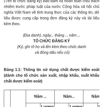
(Tên tổ chức đăng ký) bảo đảm và hoàn toàn chịu trách
nhiệm trước pháp luật của nước Cộng hòa xã hội chủ
nghĩa Việt Nam về tính trung thực của các thông tin, dữ
liệu được cung cấp trong đơn đăng ký này và tài liệu
kèm theo.
(Địa danh), ngày... tháng ... năm ...
TỔ CHỨC ĐĂNG KÝ
(Ký, ghi rõ họ và tên kèm theo chức danh
và đóng dấu nếu có)
Bảng 1.1: Thông tin sử dụng chất được kiểm soát
(dành cho tổ chức sản xuất, nhập khẩu, xuất khẩu
chất được kiểm soát)
Năm ...
Năm...
Năm ...
Lượng
Lượng
Lượ