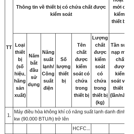
Thông tin về thiết bị có chứa chất được
mới chất
kiểm soát
kiểm soá
thiết bị c
...
Lượng
Loại
Tên
chất
Tần suất
TT
thiết
Năng
chất
được
nạp mới
Năm
bị
suất
Số
được
kiểm
chất
bắt
(số
lạnh/
lượng
kiểm
soát
được
đầu
hiệu,
Công
thiết
soát có
có
kiểm
sử
hãng
suất
bị
chứa
chứa
soát vào
dụng
sản
điện
trong
trong
thiết bị
xuất)
thiết bị
thiết bị
(lần/năm)
(kg)
Máy điều hòa không khí có năng suất lạnh danh định từ 
1.
kw (90.000 BTU/h) trở lên
HCFC...