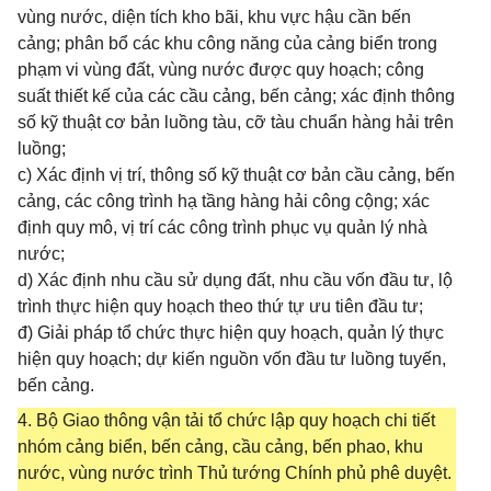
vùng nước, diện tích kho bãi, khu vực hậu cần bến
cảng; phân bổ các khu công năng của cảng biển trong
phạm vi vùng đất, vùng nước được quy hoạch; công
suất thiết kế của các cầu cảng, bến cảng; xác định thông
số kỹ thuật cơ bản luồng tàu, cỡ tàu chuẩn hàng hải trên
luồng;
c) Xác định vị trí, thông số kỹ thuật cơ bản cầu cảng, bến
cảng, các công trình hạ tầng hàng hải công cộng; xác
định quy mô, vị trí các công trình phục vụ quản lý nhà
nước;
d) Xác định nhu cầu sử dụng đất, nhu cầu vốn đầu tư, lộ
trình thực hiện quy hoạch theo thứ tự ưu tiên đầu tư;
đ) Giải pháp tổ chức thực hiện quy hoạch, quản lý thực
hiện quy hoạch; dự kiến nguồn vốn đầu tư luồng tuyến,
bến cảng.
4. Bộ Giao thông vận tải tổ chức lập quy hoạch chi tiết
nhóm cảng biển, bến cảng, cầu cảng, bến phao, khu
nước, vùng nước trình Thủ tướng Chính phủ phê duyệt.