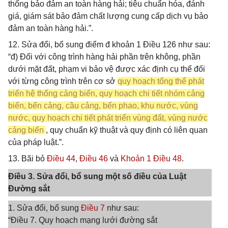
thống bảo đảm an toàn hàng hải; tiêu chuẩn hóa, đánh
giá, giám sát bảo đảm chất lượng cung cấp dịch vụ bảo
đảm an toàn hàng hải.”.
12. Sửa đổi, bổ sung điểm đ khoản 1 Điều 126 như sau:
“đ) Đối với công trình hàng hải phần trên không, phần
dưới mặt đất, phạm vi bảo vệ được xác định cụ thể đối
với từng công trình trên cơ sở
quy hoạch tổng thể phát
triển hệ thống cảng biển, quy hoạch chi tiết nhóm cảng
biển, bến cảng, cầu cảng, bến phao, khu nước, vùng
nước, quy hoạch chi tiết phát triển vùng đất, vùng nước
cảng biển
, quy chuẩn kỹ thuật và quy định có liên quan
của pháp luật.”.
13. Bãi bỏ
Điều 44
,
Điều 46
và
Khoản 1 Điều 48
.
Điều 3. Sửa đổi, bổ sung một số điều của Luật
Đường sắt
1. Sửa đổi, bổ sung
Điều 7
như sau:
“Điều 7. Quy hoạch mạng lưới đường sắt