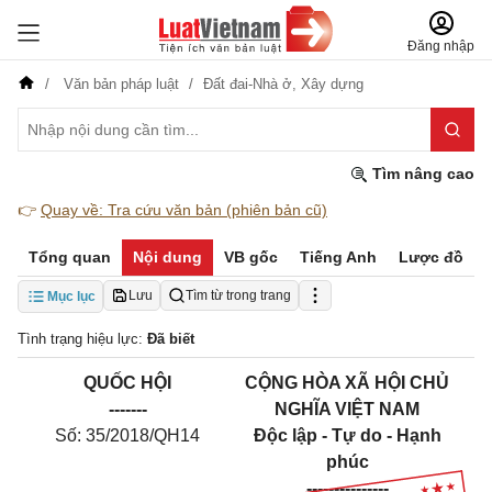
Đăng nhập
Văn bản pháp luật
Đất đai-Nhà ở,
Xây dựng
Tìm nâng cao
👉
Quay về: Tra cứu văn bản (phiên bản cũ)
Tổng quan
Nội dung
VB gốc
Tiếng Anh
Lược đồ
Lưu
Tìm từ trong trang
Mục lục
Tình trạng hiệu lực:
Đã biết
Q
UỐ
C HỘI
CỘNG HÒA XÃ HỘI CHỦ
-------
NGHĨA VIỆT NAM
Số: 35/2018/QH14
Độc lập - Tự do - Hạnh
phúc
---------------