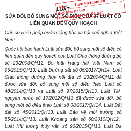
LUẬT
Hiệu lực: Đã biết
Tình trạng hiệu lực: Đã biết
SỬA ĐỔI, BỔ SUNG MỘT SỐ ĐIỀU CỦA 37 LUẬT CÓ
LIÊN QUAN ĐẾN QUY HOẠCH
Căn cứ Hiến pháp nước Cộng h
òa
xã hội chủ nghĩa Việt
Nam;
Quốc hội ban hành Luật sửa đổi, bổ s
u
ng một số điều có
liên quan đến quy hoạch của Luật Giao thông đường bộ
số 23/2008/QH12, Bộ luật Hàng hải Việt Nam s
ố
95/2015/QH13, Luật Đường sắt s
ố
06/2017/QH14, Luật
Giao thông đường thủy nội địa s
ố
23/2004/QH11 đã
được sửa đổi, bổ sung một số điều theo Luật s
ố
48/2014/QH
1
3 và Luật s
ố
97/2015/QH13, Luật Tài
nguyên nước s
ố 1
7/2012/QH
1
3 đã được sửa đổi, bổ
sung một số điều theo Luật s
ố
08/2017/QH14, Luật Đất
đai s
ố
45/2013/QH
1
3, Luật Bảo vệ môi trường s
ố
55/2014/QH
1
3, Luật Khoáng sản số 60/2010/QH
1
2,
Luật Khí tượng thủy văn số 90/2015/QH13, Luật Đa