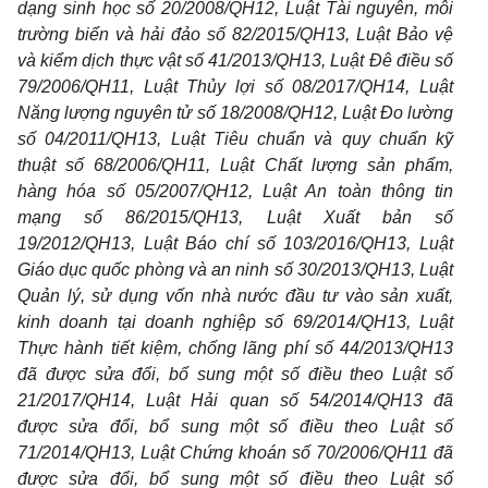
dạng sinh học số 20/2008/QH12, Luật Tài nguyên, môi
trường biển và hải đảo s
ố
82/2015/QH13, Luật Bảo vệ
và kiểm dịch thực vật số 4
1
/2013/QH
1
3, Luật Đê điều s
ố
79/2006/QH11, Luật Thủy lợi số 08/2017
/
QH14, Luật
Năng lượng ng
u
yên t
ử
số 18/2008/QH12, Luật Đo lường
số 04/2011/QH
1
3, Luật Tiêu chuẩn và quy chuẩn kỹ
thuật số 68/2006/QH11, Luật Chất lượng sản phẩm,
hàng hóa số 05/2007/QH12, Luật An toàn thông tin
mạng số 86/2015/QH13, Luật Xuất bản s
ố
19/2012/QH13, Luật Báo ch
í
số 103/2016/QH13, Luật
Giáo dục quốc phòng và an ninh số 30/2013/QH13, Luật
Quản lý, sử dụng vốn nhà nước đầu tư vào sản xuất,
kinh doanh tại doanh nghiệp số 69/2014/QH13, Luật
Thực hành tiết kiệm, ch
ố
ng lãng phí số 44/2013/QH13
đã được sửa đổi, bổ sung một số điều theo Luật số
2
1
/2017/QH14, Luật Hải quan số 54/2014/QH13 đã
được sửa đổi, bổ sung một số điều theo Luật số
71/2014/QH13, Luật Chứng khoán số 70/2006/QH11 đã
được sửa đ
ổ
i, bổ sung một số điều theo Luật số