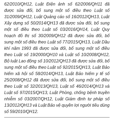
62/2010/QH12, Luật Điện ảnh s
ố
62/2006/QH
11
đã
được sửa đổi, bổ sung một số điều theo Luật s
ố
3
1
/2009/QH
1
2, Luật Quảng c
áo
số 16/2012/QH13, Luật
Xây dựng
số
50/2014/QH
1
3 đã được sửa đổi, bổ sung
một số điều theo Luật s
ố
03/2016/QH14, Luật Quy
hoạch đô thị s
ố
30/2009/QH12 đã được sửa đổi, bổ
sung một số điều theo Luật số 77/2015/QH13, Luật Dầu
kh
í
năm 1993 đã đượ
c
sửa đổi, bổ sung một số điều
theo Luật s
ố
19/2000/QH10 và Luật số 10/2008/QH12,
Bộ luật Lao động s
ố
10/2012/QH13 đã được sửa đ
ổ
i, bổ
s
u
ng một số điều theo Luật s
ố
92/2015/QH13, Luật Bảo
hiểm xã hội s
ố
58/2014/QH13, Luật Bảo hiểm y tế số
25/2008/QH12 đã được sửa đ
ổ
i, bổ sung một số điều
theo Luật số 32/2013/QH13, Luật s
ố
46/2014/QH13 và
Luật s
ố
97/2015/QH13, Luật Phòng, ch
ố
ng bệnh truyền
nhiễm s
ố
03/2007/QH12, Luật Gi
á
m định tư pháp s
ố
13/2012/QH13 và Luật Bảo vệ quyền lợi người tiêu dùng
s
ố
59/2010/QH
1
2.