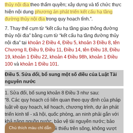
thủy nội địa
theo thẩm quyền; xây dựng và tổ chức thực
hiện nội dung
phương án phát triển kết cấu hạ tầng
đường thủy nội địa
trong quy hoạch tỉnh.”.
7. Thay thế cụm từ “kết cấu hạ tầng giao thông đường
thủy nội địa” bằng cụm từ “kết cấu hạ tầng đường thủy
nội địa” tại
khoản 2 Điều 4
,
Điều 5,
khoản 3 Điều 8
,
tên
Chương II
,
Điều 9
,
Điều 11
,
Điều 14
,
tên Điều 18
,
Điều
19
,
khoản 1 Điều 22
,
khoản 4 Điều 98h
,
khoản 1 Điều
100
và
khoản 1 Điều 101
.
Điều 5. Sửa đổi, bổ sung một số điều của Luật Tài
nguyên nước
1. Sửa đổi, bổ sung khoản 8 Điều 3 như sau:
“8. Các quy hoạch có liên quan theo quy định của pháp
luật về quy hoạch, kế hoạch, chương trình, dự án phát
triển kinh tế - xã hội, quốc phòng, an ninh phải gắn với
khả năng nguồn nước, bảo vệ tài nguyên nước; bảo
Chú thích màu chỉ dẫn
đảm duy trì dòng chảy tối thiểu trên sông, không vượt