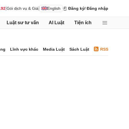
|
|
192
Gói dịch vụ & Giá
English
Đăng ký
/ Đăng nhập
Luật sư tư vấn
AI Luật
Tiện ích
ông
Lĩnh vực khác
Media Luật
Sách Luật
RSS