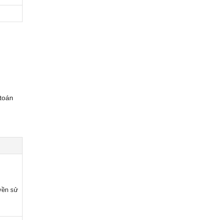
toán
yền sử