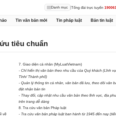
|
Danh mục
Tổng đài trực tuyến
19006
hảo
Tin văn bản mới
Tin pháp luật
Bản tin luật
cứu tiêu chuẩn
7. Giao diện cá nhân (MyLuatVietnam)
- Chỉ hiển thị văn bản theo nhu cầu của Quý khách (Lĩnh vự
Tỉnh/ Thành phố)
- Quản lý thông tin cá nhân, văn bản đã lưu, theo dõi văn b
đặt nhận bản tin
- Thay đổi, cập nhật nhu cầu văn bản theo lĩnh vực, địa ph
trên trang dễ dàng
8. Tra cứu văn bản Pháp luật
i về
- Tra cứu văn bản pháp luật ban hành từ 1945 đến nay (tiế