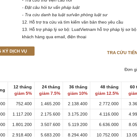
- Tra cứu thư viện câu hỏi
- Đặt câu hỏi tư vấn pháp luật
- Tra cứu danh bạ luật sư/văn phòng luật sư
12. Hỗ trợ tra cứu và tìm kiếm văn bản theo yêu cầu
13. Hỗ trợ pháp lý sơ bộ: LuatVietnam hỗ trợ pháp lý sơ bộ
khách hàng qua email, điện thoại
 KÝ DỊCH VỤ
TRA CỨU TIẾ
Đơn g
12 tháng
24 tháng
36 tháng
48 tháng
60 
áng
giảm 5%
giảm
7.5%
giảm
10%
giảm
12.5%
giả
000
752.400
1.465.200
2.138.400
2.772.000
3.3
000
1.117.200
2.175.600
3.175.200
4.116.000
4.9
000
1.801.200
3.507.600
5.119.200
6.636.000
8.0
000
2.918.400
5.683.200
8.294.400
10.752.000
13.0