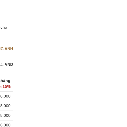
 cho
NG ANH
iá:
VND
tháng
m
15%
66.000
98.000
58.000
56.000