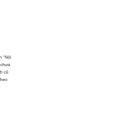
n “Nội
 chưa
h cũ
theo