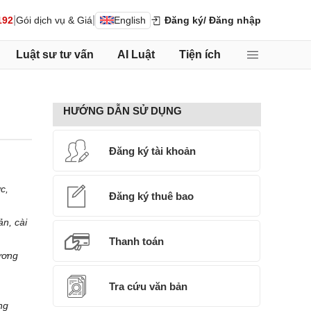
|
|
192
Gói dịch vụ & Giá
English
Đăng ký
/ Đăng nhập
Luật sư tư vấn
AI Luật
Tiện ích
HƯỚNG DẪN SỬ DỤNG
Đăng ký tài khoản
c,
Đăng ký thuê bao
ản, cài
Thanh toán
ương
Tra cứu văn bản
ng