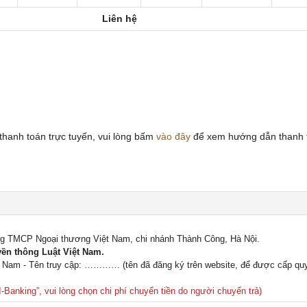
Liên hệ
hanh toán trực tuyến, vui lòng bấm
vào đây
để xem hướng dẫn thanh 
ng TMCP Ngoại thương Việt Nam, chi nhánh Thành Công, Hà Nội.
ền thông Luật Việt Nam.
ệt Nam - Tên truy cập: ………… (tên đã đăng ký trên website, để được cấp qu
-Banking”, vui lòng chọn chi phí chuyển tiền do người chuyển trả)