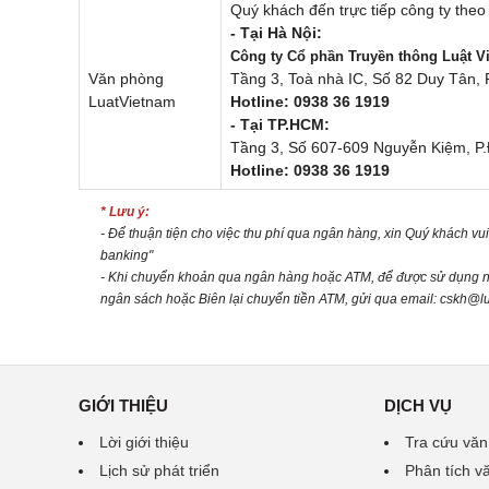
Quý khách đến trực tiếp công ty theo 
- Tại Hà Nội:
Công ty Cổ phần Truyền thông Luật V
Văn phòng
Tầng 3, Toà nhà IC, Số 82 Duy Tân, 
LuatVietnam
Hotline:
0938 36 1919
- Tại TP.HCM:
Tầng 3, Số 607-609 Nguyễn Kiệm, P.
Hotline:
0938 36 1919
* Lưu ý:
- Để thuận tiện cho việc thu phí qua ngân hàng, xin Quý khách vui
banking"
- Khi chuyển khoản qua ngân hàng hoặc ATM, để được sử dụng
ngân sách hoặc Biên lại chuyển tiền ATM, gửi qua email:
cskh@lu
GIỚI THIỆU
DỊCH VỤ
Lời giới thiệu
Tra cứu văn
Lịch sử phát triển
Phân tích v