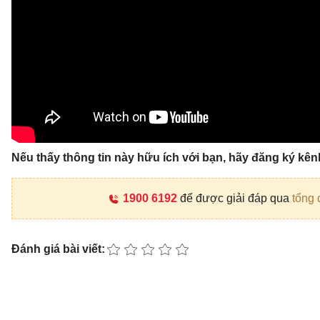
Nếu thấy thông tin này hữu ích với bạn, hãy đăng ký kê
1900 6192
để được giải đáp qua
tổng 
Đánh giá bài viết: