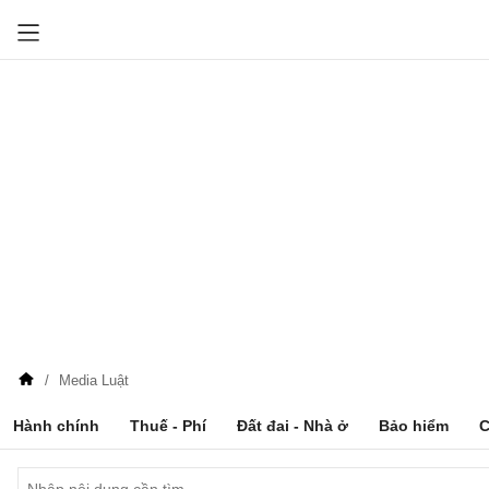
Media Luật
Hành chính
Thuế - Phí
Đất đai - Nhà ở
Bảo hiểm
C