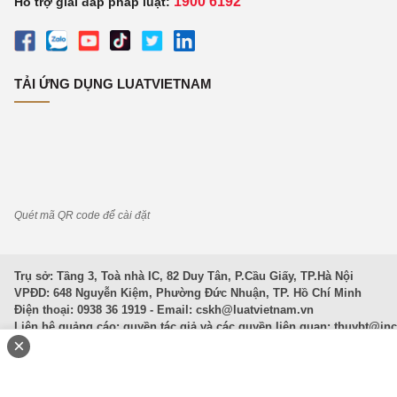
1900 6192
Hỗ trợ giải đáp pháp luật:
TẢI ỨNG DỤNG LUATVIETNAM
Quét mã QR code để cài đặt
Trụ sở: Tầng 3, Toà nhà IC, 82 Duy Tân, P.Cầu Giấy, TP.Hà Nội
VPĐD: 648 Nguyễn Kiệm, Phường Đức Nhuận, TP. Hồ Chí Minh
Điện thoại: 0938 36 1919 - Email:
cskh@luatvietnam.vn
Liên hệ quảng cáo; quyền tác giả và các quyền liên quan:
thuybt@in
×
Văn Bản Pháp Luật
|
Luật Doanh nghiệp
|
Luật Đất đai
|
Luật Hình 