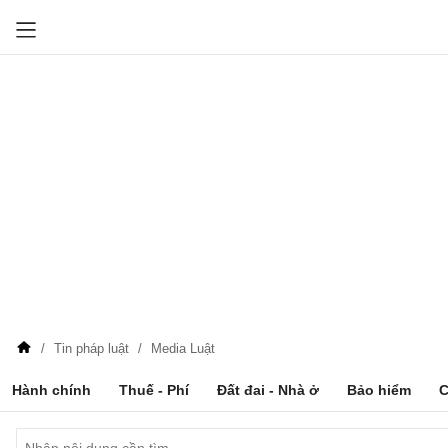
Tin pháp luật
Media Luật
Hành chính
Thuế - Phí
Đất đai - Nhà ở
Bảo hiểm
C