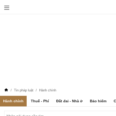
Tin pháp luật
Hành chính
Hành chính
Thuế - Phí
Đất đai - Nhà ở
Bảo hiểm
C