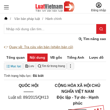
Đăng nhập
Văn bản pháp luật
Hành chính
Tìm nâng cao
👉
Quay về: Tra cứu văn bản (phiên bản cũ)
Tổng quan
Nội dung
VB gốc
Tiếng Anh
Lược đồ
Lưu
Tìm từ trong trang
Mục lục
Tình trạng hiệu lực:
Đã biết
QUỐC HỘI
CỘNG HÒA XÃ HỘI CHỦ
--------
NGHĨA VIỆT NAM
Luật số: 89/2015/QH13
Độc lập - Tự do - Hạnh
phúc
---------------