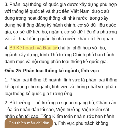
3. Phân loại thống kê quốc gia được xây dựng phù hợp
với thông lệ quốc tế và thực tiễn Việt Nam, được sử
dụng trong hoạt động thống kê nhà nước, trong xây
dựng hệ thống đăng ký hành chính, cơ sở dữ liệu quốc
gia, cơ sở dữ liệu bộ, ngành, cơ sở dữ liệu địa phương
và các hoạt động quản lý nhà nước khác có liên quan.
4.
Bộ Kế hoạch và Đầu tư
chủ trì, phối hợp với bộ,
ngành xây dựng, trình Thủ tướng Chính phủ ban hành
danh mục và nội dung phân loại thống kê quốc gia.
Điều 25. Phân loại thống kê ngành, lĩnh vực
1. Phân loại thống kê ngành, lĩnh vực là phân loại thống
kê áp dụng cho ngành, lĩnh vực và thống nhất với phân
loại thống kê quốc gia tương ứng.
2. Bộ trưởng, Thủ trưởng cơ quan ngang bộ, Chánh án
Tòa án nhân dân tối cao, Viện trưởng Viện kiểm sát
nhân dân tối cao, Tổng Kiểm toán nhà nước ban hành
Chú thích màu chỉ dẫn
phân loại thống kê ngành, lĩnh vực phụ trách không