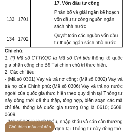
17. Vốn đầu tư công
Phân bổ và giải ngân kế hoạch
133
1701
vốn đầu tư công nguồn ngân
sách nhà nước
Quyết toán các nguồn vốn đầu
134
1702
tư thuộc ngân sách nhà nước
Ghi chú:
1.
(*) M
ã
số CTTKQG là Mã số Chỉ tiêu
thống k
ê
quốc
gia phân công cho Bộ Tài chính chủ trì thực hiện.
2.
Các chỉ tiêu:
-
(Mã s
ố
0301) Vay và trả nợ công; (Mã số 0302) Vay và
trả nợ của Chính phủ; (Mã số 0306) Vay và trả nợ nước
ngoài của quốc gia thực hiện theo quy định tại Thông tư
n
à
y đồng thời để thu thập, tổng hợp, biên soạn các mã
chỉ tiêu thống kê quốc gia tương ứng là 0610; 0608;
0609.
-
(Mã số 0801) Xuất khẩu, nhập khẩu và cán cân thương
Chú thích màu chỉ dẫn
mại thực hiện theo quy định tại Thông tư này
đ
ồng thời