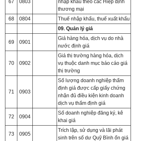
67
0803
nhập khẩu theo các Hiệp định
thương mại
68
0804
Thuế nhập khẩu, thuế xuất khẩu
09. Quản lý giá
Giá hàng hóa, dịch vụ do nhà
69
0901
nước định giá
Giá thị trường hàng hóa, dịch
70
0902
vụ thuộc danh mục báo cáo giá
thị trường
Số lượng doanh nghiệp thẩm
định giá được cấp giấy chứng
71
0903
nhận đủ điều kiện kinh doanh
dịch vụ thẩm định giá
Số doanh nghiệp đăng ký, kê
72
0904
khai giá
Trích lập, sử dụng và lãi phát
73
0905
sinh trên số dư Quỹ Bình ổn giá