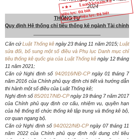
2024
Hiệu lực: Đã biết
Tình trạng hiệu lực: Đã biết
THÔNG TƯ
Quy định Hệ thống chỉ tiêu thống kê ngành Tài chính
________________________
Căn cứ
Luật Thống kê
ngày 23 tháng 11 năm 2015;
Luật
sửa đổi, bổ sung một số điều và Phụ lục Danh mục chỉ
tiêu thống kê quốc gia của Luật Thống kê
ngày 12 tháng
11 năm 2021;
Căn c
ứ
Nghị định số
94/2016/NĐ-CP
ngày 01 tháng 7
năm 2016 của Chính phủ quy định chi tiết và hướng dẫn
thi hành một số điều của Luật
Thống kê;
Nghị định số
85/2017/NĐ-CP
ngày 19 tháng 7 năm 2017
của Chính phủ quy định cơ
cấ
u, nhiệm vụ, quy
ề
n hạn
của hệ th
ố
ng tổ chức thống kê tập trung và thống kê bộ,
cơ quan ngang bộ.
Căn cứ Nghị định số
94/2022/NĐ-CP
ngày 07 tháng 11
năm 2022 của Chính phủ quy định nội dung chỉ tiêu