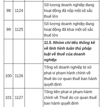
Số lượng doanh nghiệp đang
98
1124
hoạt động đã nộp một
số sắc
thuế lớn
Số lượng doanh nghiệp đang
99
1125
hoạt động đã khai một số sắc
thuế lớn
11.5.
Nhóm chỉ tiêu thống kê
về tình hình tu
â
n thủ pháp
luật về thuế của doanh
nghiệp
Tổng số doanh nghiệp bị x
ử
phạt vi phạm hành chính về
100
1126
thuế do cơ quan thuế ban hành
quyết định
Tổng tiền phạt vi phạm hành
101
1127
chính về Thuế do cơ quan thuế
ban hành quyết định