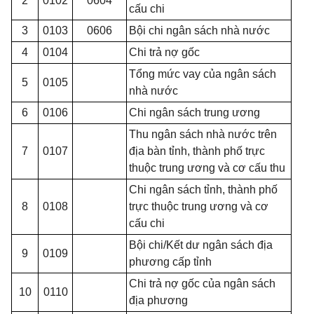
2
0102
0604
cấu chi
3
0103
0606
Bội chi ngân sách nhà nước
4
0104
Chi trả nợ gốc
Tổng mức vay của ngân sách
5
0105
nhà nước
6
0106
Chi ngân sách trung ương
Thu ngân sách nhà nước trên
7
0107
địa bàn tỉnh, thành phố trực
thuộc trung ương và cơ cấu thu
Chi ngân sách tỉnh, thành phố
8
0108
trực thuộc trung ương và cơ
cấu chi
Bội chi/Kết dư ngân sách địa
9
0109
phương cấp tỉnh
Chi trả nợ gốc của ngân sách
10
0110
địa phương