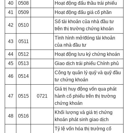
40
0508
Hoạt động đấu thầu trái phiếu
41
0509
Hoạt động đ
ấ
u giá cổ phần
Số tài khoản của nhà đầu tư
42
0510
trên thị trường chứng khoán
Tình hình mở/đóng tài khoản
43
0511
của nhà đầu tư
44
0512
Hoạt động lưu ký chứng khoán
45
0513
Giao dịch trái phiếu Chính phủ
Công ty quản lý quỹ và quỹ đầu
46
0514
tư chứng khoán
Giá trị huy động v
ố
n qua phát
47
0515
0721
hành c
ổ
phiếu trên thị trường
chứng khoán
Khối lượng và giá trị chứng
48
0516
khoán phát sinh giao
dịch
Tỷ lệ vốn hóa thị trường cổ