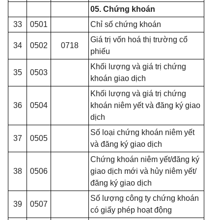
05. Chứng khoán
33
0501
Chỉ số chứng khoán
Giá trị vốn hoá thị trường cổ
34
0502
0718
phiếu
Khối lượng và giá trị chứng
35
0503
khoán giao dịch
Khối lượng và giá trị chứng
36
0504
khoán niêm yết và đăng ký giao
dịch
Số loại chứng khoán niêm yết
37
0505
và đ
ă
ng ký giao dịch
Chứng khoán niêm yết/đăng ký
38
0506
giao dịch mới và hủy niêm yết/
đăng ký giao dịch
Số lượng công ty chứng khoán
39
0507
có giấy phép hoạt động