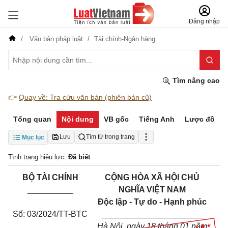
Đăng nhập
Văn bản pháp luật
Tài chính-Ngân hàng
Tìm nâng cao
👉
Quay về: Tra cứu văn bản (phiên bản cũ)
Tổng quan
Nội dung
VB gốc
Tiếng Anh
Lược đồ
Lưu
Tìm từ trong trang
Mục lục
Tình trạng hiệu lực:
Đã biết
BỘ TÀI CHÍNH
CỘNG HÒA XÃ HỘI CHỦ
__________
NGHĨA VIỆT NAM
Độc lập - Tự do - Hạnh phúc
Số: 03/2024/TT-BTC
______________________
Hà Nội, ngày 18 tháng 01 năm