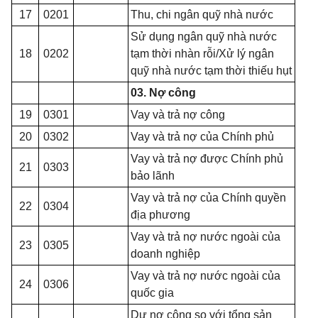
17
0201
Thu, chi ngân quỹ nhà nước
Sử dụng ngân quỹ nhà nước
18
0202
tạm thời nhàn rỗi/Xử lý ngân
quỹ nhà nước tạm thời thiếu hụt
03. Nợ công
19
0301
Vay và trả nợ công
20
0302
Vay và trả nợ của Chính phủ
Vay và trả nợ được Chính phủ
21
0303
bảo lãnh
Vay và trả nợ của Chính quyền
22
0304
địa phương
Vay và trả nợ nước ngoài của
23
0305
doanh nghiệp
Vay và trả nợ nước ngoài của
24
0306
quốc gia
Dư nợ công so với tổng sản