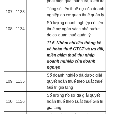
phát hiện qua thanh tra, kiểm tra
Tổng số tiền thuế nợ của doanh
107
1133
nghiệp do cơ quan thuế qu
ả
n lý
Số lượng doanh nghiệp có tiền
108
1134
thuế nợ ngân sách nhà nước
do cơ quan thuế quản lý
11.6. Nhóm chỉ tiêu thống kê
về hoàn thuế GTGT và ưu đãi,
miễn giảm thuế thu nhập
doanh nghiệp
của doanh
nghiệp
Số doanh nghiệp đã được giải
109
1135
quyết hoàn thuế theo Luật thu
ế
Giá trị gia tăng
Số lượng hồ sơ đã giải quyết
110
1136
hoàn thuế theo Luật thuế Giá trị
gia tăng