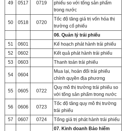
49
0517
0719
phiếu so với tổng sản phẩm
trong nước
Tốc độ tăng giá trị vốn hóa thị
50
0518
0720
trường cổ phiếu
06. Quản lý trái phiếu
51
0601
K
ế
hoạch phát hành trái phiếu
52
0602
Kết quả phát hành trái phiếu
53
0603
Thanh toán trái phiếu
Mua lại, hoán đổi trái phiếu
54
0604
chính quyền địa phương
Quy mô thị trường trái phiếu so
55
0605
0722
với tổng s
ả
n phẩm trong nước
Tốc độ tăng quy mô thị trường
56
0606
0723
trái phiếu
57
0607
0724
Tổng giá trị phát hành trái phiếu
07. Kinh doanh Bảo hiểm