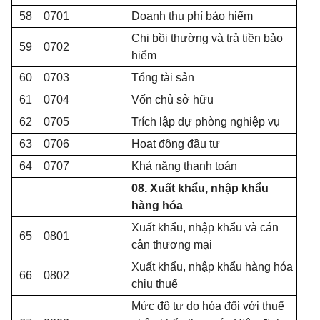
58
0701
Doanh thu phí bảo hiểm
Chi bồi thường v
à
trả tiền bảo
59
0702
hiểm
60
0703
Tổng tài sản
61
0704
Vốn chủ sở hữu
62
0705
Trích lập dự phòng nghiệp vụ
63
0706
Hoạt động đầu tư
64
0707
Khả năng thanh toán
08. Xuất khẩu, nhập khẩu
hàng hóa
Xuất khẩu, nhập kh
ẩ
u và cán
65
0801
cân thương mại
Xuất khẩu, nhập khẩu hàng hóa
66
0802
chịu thuế
Mức độ tự do hóa đối với thuế