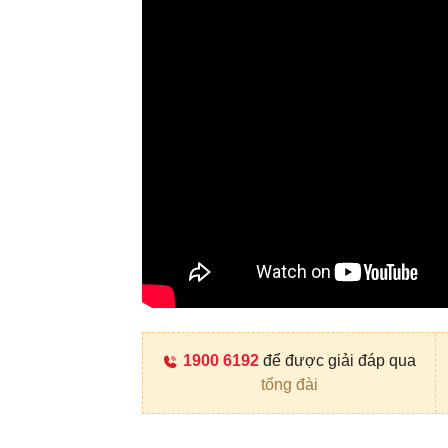
1900 6192
để được giải đáp qua
tổng đài