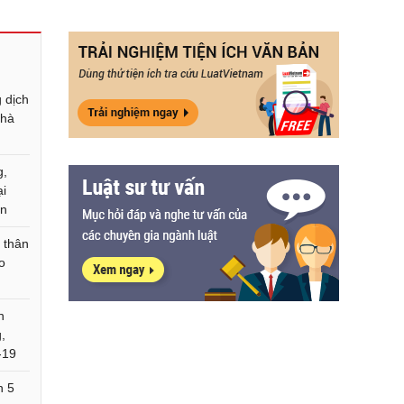
 dịch
nhà
g,
ại
ăn
 thân
ào
n
,
-19
h 5