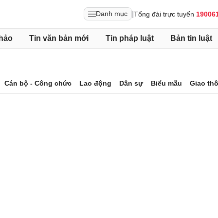
|
Danh mục
Tổng đài trực tuyến
19006
hảo
Tin văn bản mới
Tin pháp luật
Bản tin luật
Cán bộ - Công chức
Lao động
Dân sự
Biểu mẫu
Giao th