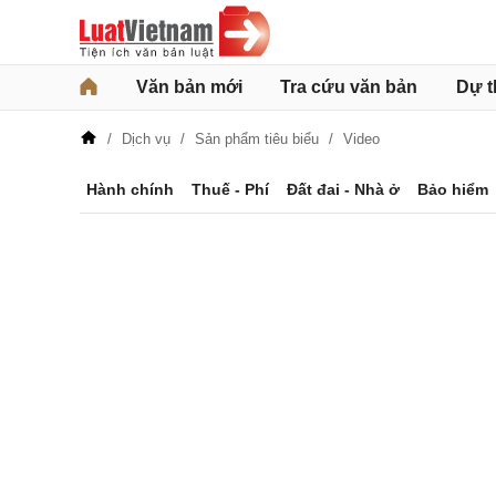
Văn bản mới
Tra cứu văn bản
Dự t
Dịch vụ
Sản phẩm tiêu biểu
Video
Hành chính
Thuế - Phí
Đất đai - Nhà ở
Bảo hiểm