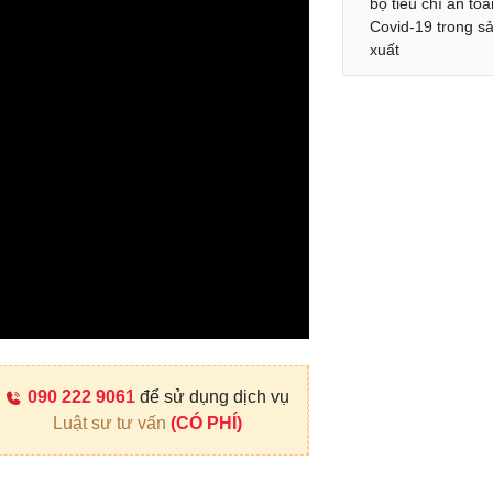
bộ tiêu chí an to
Covid-19 trong s
xuất
090 222 9061
để sử dụng dịch vụ
Luật sư tư vấn
(CÓ PHÍ)