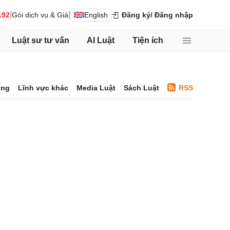
|
|
192
Gói dịch vụ & Giá
English
Đăng ký
/ Đăng nhập
Luật sư tư vấn
AI Luật
Tiện ích
ông
Lĩnh vực khác
Media Luật
Sách Luật
RSS