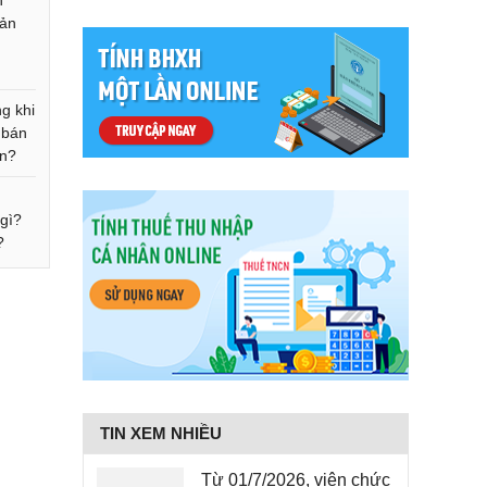
h
sản
g khi
 bán
án?
 gì?
?
TIN XEM NHIỀU
Từ 01/7/2026, viên chức