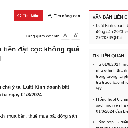
Tìm kiếm
Tìm nâng cao
VĂN BẢN LIÊN 
Luật Kinh doanh 
động sản 2023, s
Tăng giảm cỡ chữ:
29/2023/QH15
u tiền đặt cọc không quá
TIN LIÊN QUAN
i
Từ 01/8/2024, m
nhà ở hình thành
trong tương lai ph
trả trước bao nhi
 chú ý tại Luật Kinh doanh bất
%?
 từ ngày 01/8/2024.
[Tổng hợp] 6 chí
sách mới về nhà 
01/8/2024 cần biế
 khi mua bán, thuê mua bất động sản
Tổng hợp 12 điể