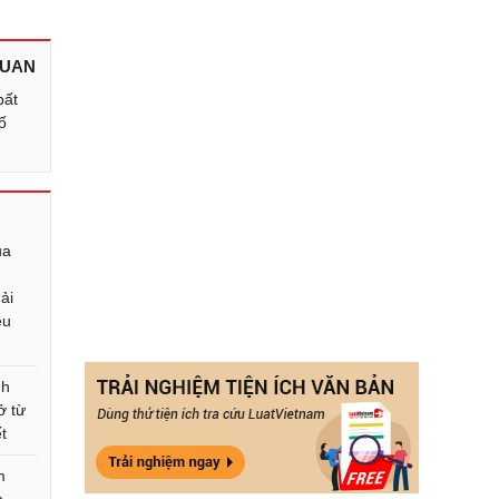
QUAN
bất
ố
ua
ải
êu
nh
ở từ
t
m