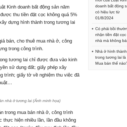
mới của Luật Kin
doanh bất động 
Luật Kinh doanh bất động sản năm
có hiệu lực từ
 được thu tiền đặt cọc không quá 5%
01/8/2024
xây dựng hình thành trong tương lai
Có phải bồi thườn
nhận tiền đặt cọc
 giá bán, cho thuê mua nhà ở, công
nhà mà không b
ựng trong công trình.
Nhà ở hình thành
trong tương lai là
rong tương lai chỉ được đưa vào kinh
Mua bán thế nào
uyền sử dụng đất; giấy phép xây
 trình; giấy tờ về nghiệm thu việc đã
thuật…
n nhà ở tương lai​ (Ảnh minh họa)
án trong mua bán nhà ở, công trình
c thực hiện nhiều lần, lần đầu không