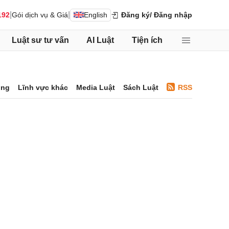
|
|
192
Gói dịch vụ & Giá
English
Đăng ký
/ Đăng nhập
Luật sư tư vấn
AI Luật
Tiện ích
ông
Lĩnh vực khác
Media Luật
Sách Luật
RSS