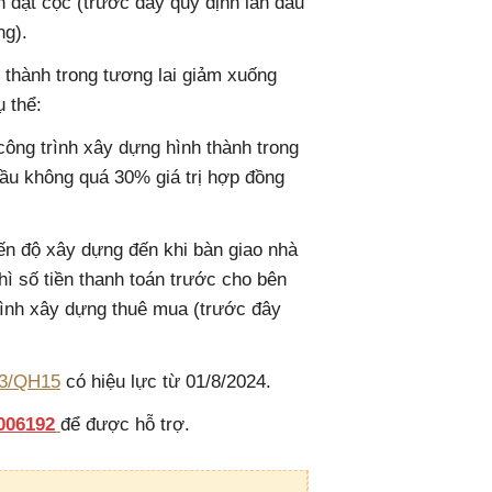
n đặt cọc (trước đây quy định lần đầu
ng).
 thành trong tương lai giảm xuống
 thể:
công trình xây dựng hình thành trong
đầu không quá 30% giá trị hợp đồng
iến độ xây dựng đến khi bàn giao nhà
hì số tiền thanh toán trước cho bên
rình xây dựng thuê mua (trước đây
23/QH15
có hiệu lực từ 01/8/2024.
006192
để được hỗ trợ.