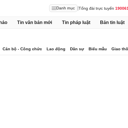
|
Danh mục
Tổng đài trực tuyến
19006
hảo
Tin văn bản mới
Tin pháp luật
Bản tin luật
Cán bộ - Công chức
Lao động
Dân sự
Biểu mẫu
Giao th