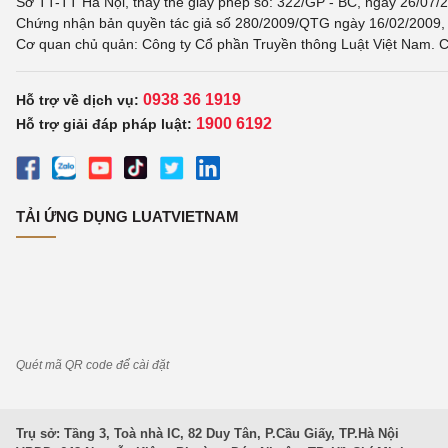
Sở TT-TT Hà Nội, thay thế giấy phép số: 322/GP - BC, ngày 26/07/2
Chứng nhận bản quyền tác giả số 280/2009/QTG ngày 16/02/2009, c
Cơ quan chủ quản: Công ty Cổ phần Truyền thông Luật Việt Nam. C
0938 36 1919
Hỗ trợ về dịch vụ:
1900 6192
Hỗ trợ giải đáp pháp luật:
TẢI ỨNG DỤNG LUATVIETNAM
Quét mã QR code để cài đặt
Trụ sở: Tầng 3, Toà nhà IC, 82 Duy Tân, P.Cầu Giấy, TP.Hà Nội