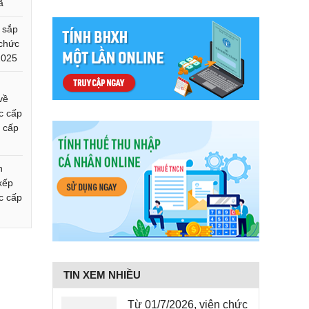
ã
í sắp
 chức
2025
về
c cấp
ỏ cấp
n
 xếp
c cấp
TIN XEM NHIỀU
Từ 01/7/2026, viên chức