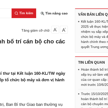
Tìm kiếm
Tìm nâng cao
VĂN BẢN LIÊN 
Kết luận 160-KL
2025 về thực hiệ
Tăng giảm cỡ chữ:
nhiệm vụ sắp xếp
chức bộ máy và đ
h bố trí cán bộ cho các
hành chính theo 
quyết Trung ươn
TIN LIÊN QUAN
Hoàn thành bố trí
Bí thư tại Kết luận 160-KL/TW ngày
xếp trụ sở làm vi
xếp tổ chức bộ máy và đơn vị hành
của cơ quan cấp 
mới trước 10/6/2
Trước 15/10/2025
hoàn thành bố trí
cán bộ chuyên m
rị, Ban Bí thư Giao ban thường vụ