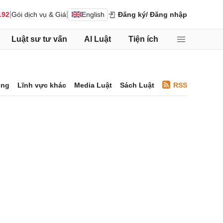
|
|
192
Gói dịch vụ & Giá
English
Đăng ký
/ Đăng nhập
Luật sư tư vấn
AI Luật
Tiện ích
ông
Lĩnh vực khác
Media Luật
Sách Luật
RSS