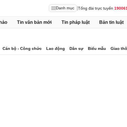
|
Danh mục
Tổng đài trực tuyến
19006
hảo
Tin văn bản mới
Tin pháp luật
Bản tin luật
Cán bộ - Công chức
Lao động
Dân sự
Biểu mẫu
Giao th