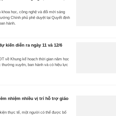
h khoa học, công nghệ và đổi mới sáng
tướng Chính phủ phê duyệt tại Quyết định
ban hành.
ự kiến diễn ra ngày 11 và 12/6
ĐT về Khung kế hoạch thời gian năm học
c thường xuyên, ban hành và có hiệu lực
êm nhiệm nhiều vị trí hỗ trợ giáo
iện thực tế, một người có thể được bố