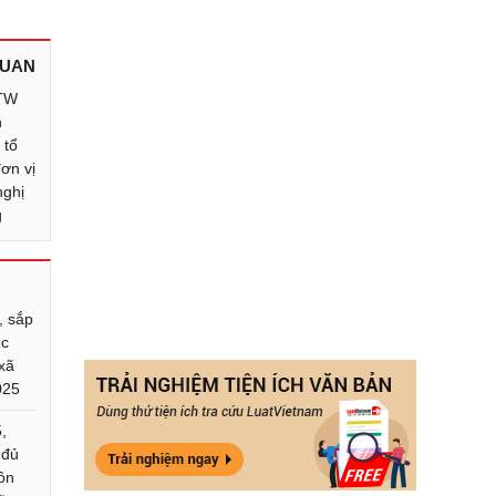
QUAN
/TW
n
 tổ
ơn vị
nghị
g
, sắp
ệc
xã
025
,
 đủ
ôn