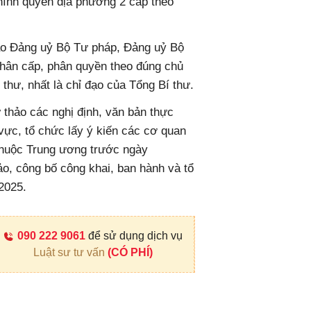
hính quyền địa phương 2 cấp theo
ạo Đảng uỷ Bộ Tư pháp, Đảng uỷ Bộ
phân cấp, phân quyền theo đúng chủ
 thư, nhất là chỉ đạo của Tổng Bí thư.
thảo các nghị định, văn bản thực
 vực, tổ chức lấy ý kiến các cơ quan
 thuộc Trung ương trước ngày
hảo, công bố công khai, ban hành và tổ
/2025.
090 222 9061
để sử dụng dịch vụ
Luật sư tư vấn
(CÓ PHÍ)