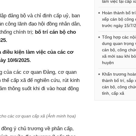
làm việc tại cấp x
Hoàn thành bố tr
lập đảng bộ và chỉ định cấp uỷ, ban
xếp cán bộ công
ân công lãnh đạo hội đồng nhân dân,
trước ngày 15/7/
hống chính trị;
bố trí cán bộ cho
Tổng hợp các nội
25.
dung quan trọng 
cán bộ, công chứ
 điều kiện làm việc của các cơ
xã mới sau khi b
ày 10/6/2025.
huyện
ng của các cơ quan Đảng, cơ quan
Khẩn trương hoà
thể cấp xã để nghiên cứu, rút kinh
thành bố trí, sắp
cán bộ, công chứ
đảm thông suốt khi đi vào hoạt động
tỉnh, cấp xã
 cho các cơ quan cấp xã (Ảnh minh họa)
ã đồng ý chủ trương về phân cấp,