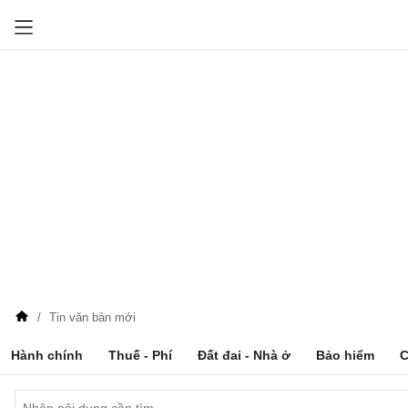
Tin văn bản mới
Hành chính
Thuế - Phí
Đất đai - Nhà ở
Bảo hiểm
C