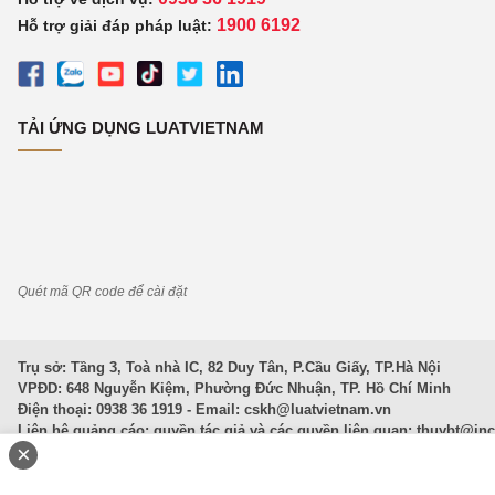
1900 6192
Hỗ trợ giải đáp pháp luật:
TẢI ỨNG DỤNG LUATVIETNAM
Quét mã QR code để cài đặt
Trụ sở: Tầng 3, Toà nhà IC, 82 Duy Tân, P.Cầu Giấy, TP.Hà Nội
VPĐD: 648 Nguyễn Kiệm, Phường Đức Nhuận, TP. Hồ Chí Minh
Điện thoại: 0938 36 1919 - Email:
cskh@luatvietnam.vn
Liên hệ quảng cáo; quyền tác giả và các quyền liên quan:
thuybt@in
×
Văn Bản Pháp Luật
|
Luật Doanh nghiệp
|
Luật Đất đai
|
Luật Hình 