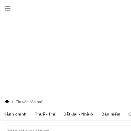
Tin văn bản mới
Hành chính
Thuế - Phí
Đất đai - Nhà ở
Bảo hiểm
C